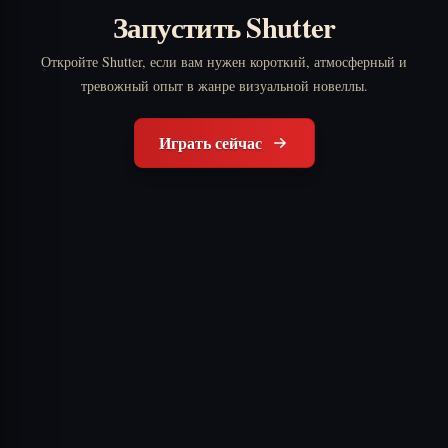
Запустить Shutter
Откройте Shutter, если вам нужен короткий, атмосферный и
тревожный опыт в жанре визуальной новеллы.
Играть сейчас