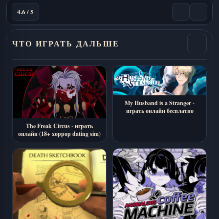
4.6 / 5
ЧТО ИГРАТЬ ДАЛЬШЕ
My Husband is a Stranger -
играть онлайн бесплатно
The Freak Circus - играть
онлайн (18+ хоррор dating sim)