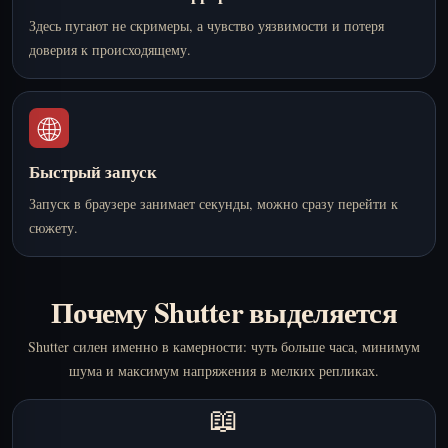
Здесь пугают не скримеры, а чувство уязвимости и потеря
доверия к происходящему.
🌐
Быстрый запуск
Запуск в браузере занимает секунды, можно сразу перейти к
сюжету.
Почему Shutter выделяется
Shutter силен именно в камерности: чуть больше часа, минимум
шума и максимум напряжения в мелких репликах.
📖