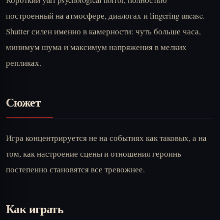
построенный на атмосфере, диалогах и lingering unease.
Shutter силен именно в камерности: чуть больше часа,
минимум шума и максимум напряжения в мелких
репликах.
Сюжет
Игра концентрируется не на событиях как таковых, а на
том, как настроение сцены и отношения героинь
постепенно становятся все тревожнее.
Как играть