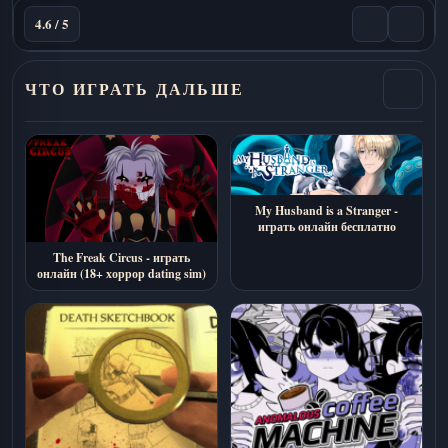
4.6 / 5
ЧТО ИГРАТЬ ДАЛЬШЕ
My Husband is a Stranger -
играть онлайн бесплатно
The Freak Circus - играть
онлайн (18+ хоррор dating sim)