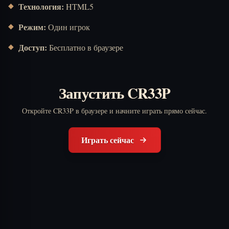
Технология:
HTML5
Режим:
Один игрок
Доступ:
Бесплатно в браузере
Запустить CR33P
Откройте CR33P в браузере и начните играть прямо сейчас.
Играть сейчас