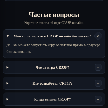
Частые вопросы
Короткие ответы об игре CR33P онлайн.
+
Можно ли играть в CR33P онлайн бесплатно?
Да. Вы можете запустить игру бесплатно прямо в браузере
без скачивания.
+
Что за игра CR33P?
+
Кто разработал CR33P?
+
Когда вышла CR33P?