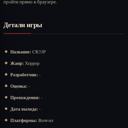
пройти прямо в браузере.
Детали игры
Название:
CR33P
Жанр:
Хоррор
Разработчик:
-
Оценка:
-
Прохождения:
-
Дата выхода:
-
Платформы:
Browser