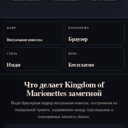
онлайн бесплатно
бесплатно
Stats
ЖАНР
ПЛАТФОРМА
Браузер
Визуальная новелла
СТИЛЬ
ЦЕНА
Инди
Бесплатно
Что делает Kingdom of
Marionettes заметной
Инди-браузерная хоррор визуальная новелла, построенная на
театральной тревоге, напряжении между персонажами и
повторяемых narrative choices.