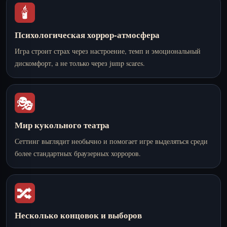
🕯️
Психологическая хоррор-атмосфера
Игра строит страх через настроение, темп и эмоциональный
дискомфорт, а не только через jump scares.
🎭
Мир кукольного театра
Сеттинг выглядит необычно и помогает игре выделяться среди
более стандартных браузерных хорроров.
🔀
Несколько концовок и выборов