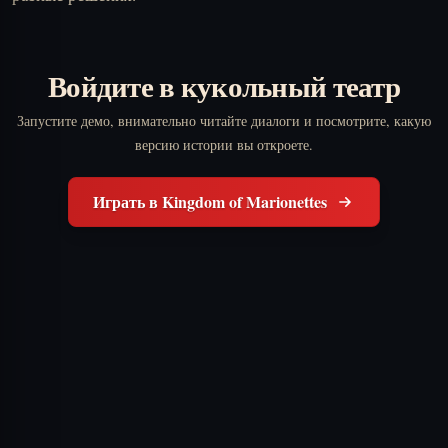
Войдите в кукольный театр
Запустите демо, внимательно читайте диалоги и посмотрите, какую
версию истории вы откроете.
Играть в Kingdom of Marionettes