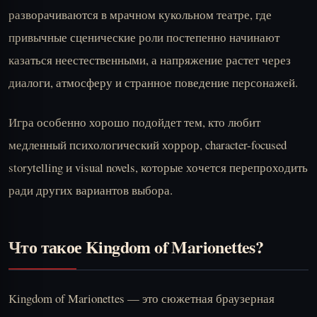
разворачиваются в мрачном кукольном театре, где
привычные сценические роли постепенно начинают
казаться неестественными, а напряжение растет через
диалоги, атмосферу и странное поведение персонажей.
Игра особенно хорошо подойдет тем, кто любит
медленный психологический хоррор, character-focused
storytelling и visual novels, которые хочется перепроходить
ради других вариантов выбора.
Что такое Kingdom of Marionettes?
Kingdom of Marionettes — это сюжетная браузерная