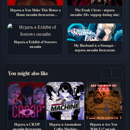
Играть в You Make This House a
The Freak Circus - играть
Home онлайн бесплатно
онлайн (18+ хоррор dating sim)
(психологическая хоррор-
визуальная новелла)
Играть в Exhibit of Sorrows
My Husband is a Stranger -
онлайн
играть онлайн бесплатно
You might also like
Играть в CR33P
Играть в Anomalous
Играть в Are You
онлайн бесплатно
Coffee Machine
With Us? онлайн