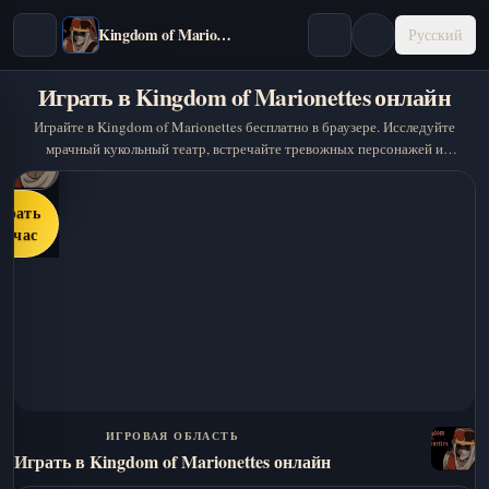
Kingdom of Marionettes
Русский
Играть в Kingdom of Marionettes онлайн
Играйте в Kingdom of Marionettes бесплатно в браузере. Исследуйте
мрачный кукольный театр, встречайте тревожных персонажей и
открывайте разные сюжетные пути в этом инди-хоррор визуальном
романе.
грать
ейчас
ИГРОВАЯ ОБЛАСТЬ
Играть в Kingdom of Marionettes онлайн