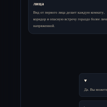
лица
Вид от первого лица делает каждую комнату,
коридор и опасную встречу гораздо более лич
напряженной.
Да. Вы можете