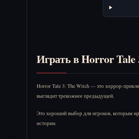
Играть в Horror Tale
Horror Tale 3: The Witch — это хоррор-прикл
выглядит тревожнее предыдущей.
Это хороший выбор для игроков, которым нрав
истории.