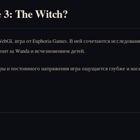
 3: The Witch?
WebGL игра от Euphoria Games. В ней сочетаются исследование
тоит за Wanda и исчезновением детей.
уры и постоянного напряжения игра ощущается глубже и нас