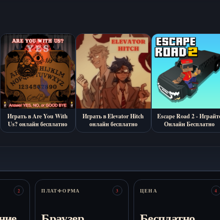
Играть в Are You With
Играть в Elevator Hitch
Escape Road 2 - Играйт
Us? онлайн бесплатно
онлайн бесплатно
Онлайн Бесплатно
ПЛАТФОРМА
ЦЕНА
2
3
4
ние
Браузер
Бесплатно