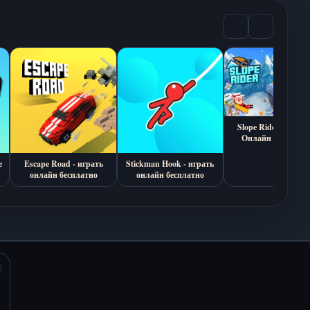
Играть в You Make
The Freak Circus -
This House a Home
играть онлайн (18+
онлайн бесплатно
хоррор dating sim)
(психологическая
хоррор-визуальная
новелла)
Slope Rider - Играй
Онлайн Бесплатн
My Husband is a
Играть в Exhibit of
Stranger - играть
Sorrows онлайн
онлайн бесплатно
е
Escape Road - играть
Stickman Hook - играть
онлайн бесплатно
онлайн бесплатно
Играть в Kingdom of
Marionettes онлайн
The Coffin of Andy
and Leyley - играть
онлайн бесплатно