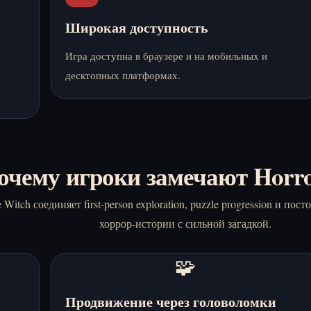
Широкая доступность
Игра доступна в браузере и на мобильных и
десктопных платформах.
очему игроки замечают Horro
e Witch соединяет first-person exploration, puzzle progression и пост
хоррор-истории с сильной загадкой.
🧩
Продвижение через головоломки