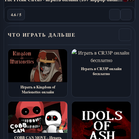
4.6 / 5
ЧТО ИГРАТЬ ДАЛЬШЕ
Играть в CR33P онлайн
бесплатно
Играть в Kingdom of
Marionettes онлайн
COBB CAN MOVE - Играть