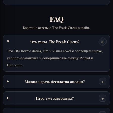
FAQ
Короткие ответы о The Freak Circus онлайн.
+
Что такое The Freak Circus?
Это 18+ horror dating sim и visual novel о зловещем цирке,
yandere-романтике и соперничестве между Pierrot и
Harlequin.
+
Можно играть бесплатно онлайн?
+
Игра уже завершена?