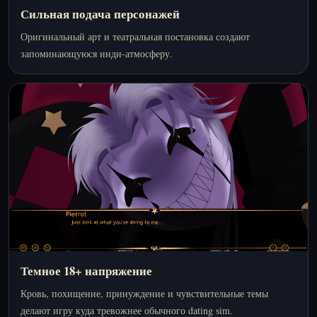
Сильная подача персонажей
Оригинальный арт и театральная постановка создают
запоминающуюся инди-атмосферу.
Темное 18+ напряжение
Кровь, похищение, принуждение и чувствительные темы
делают игру куда тревожнее обычного dating sim.