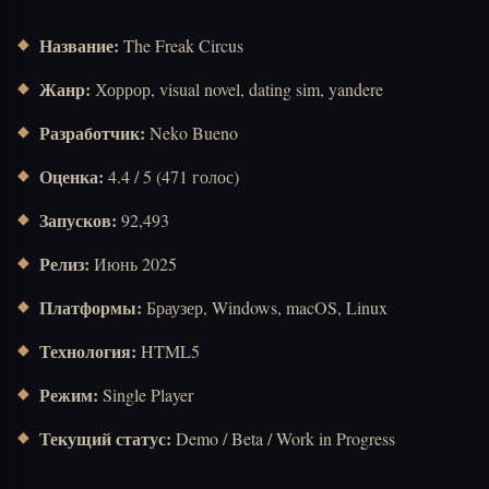
Название:
The Freak Circus
Жанр:
Хоррор, visual novel, dating sim, yandere
Разработчик:
Neko Bueno
Оценка:
4.4 / 5 (471 голос)
Запусков:
92,493
Релиз:
Июнь 2025
Платформы:
Браузер, Windows, macOS, Linux
Технология:
HTML5
Режим:
Single Player
Текущий статус:
Demo / Beta / Work in Progress