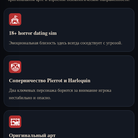
🎪
18+ horror dating sim
Эмоциональная близость здесь всегда соседствует с угрозой.
🤡
Соперничество Pierrot и Harlequin
Два ключевых персонажа борются за внимание игрока
нестабильно и опасно.
🖼️
Оригинальный арт