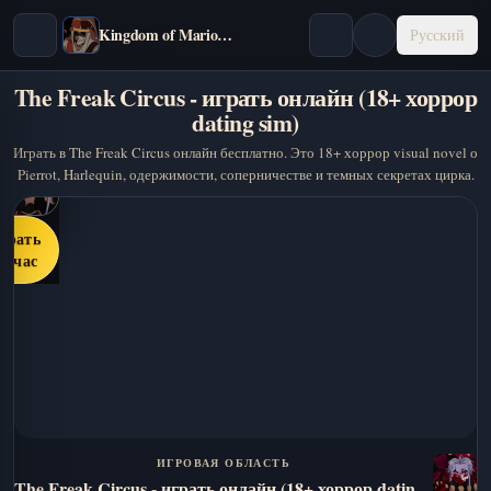
Kingdom of Marionettes
Русский
The Freak Circus - играть онлайн (18+ хоррор
dating sim)
Играть в The Freak Circus онлайн бесплатно. Это 18+ хоррор visual novel о
Pierrot, Harlequin, одержимости, соперничестве и темных секретах цирка.
грать
ейчас
ИГРОВАЯ ОБЛАСТЬ
The Freak Circus - играть онлайн (18+ хоррор dating sim)