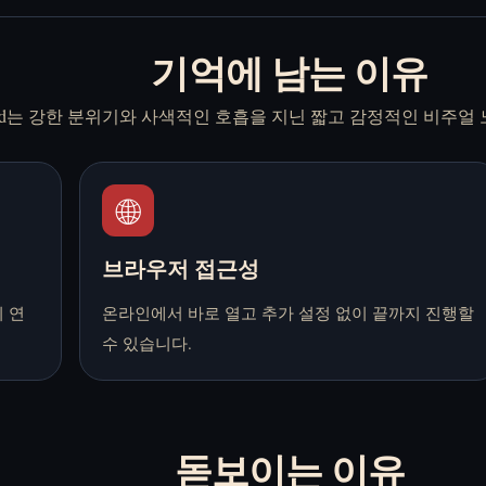
기억에 남는 이유
e World는 강한 분위기와 사색적인 호흡을 지닌 짧고 감정적인 비주얼
🌐
브라우저 접근성
 연
온라인에서 바로 열고 추가 설정 없이 끝까지 진행할
수 있습니다.
돋보이는 이유