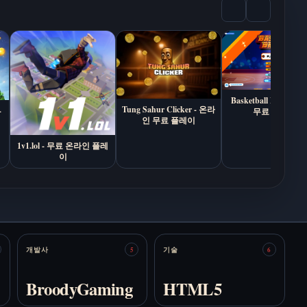
Death Sketchbook 무
Autism Simulator 무
료 온라인 플레이
료 온라인 플레이
Basketball Bros - 
Tung Sahur Clicker - 온라
-
무료 플레이
인 무료 플레이
1v1.lol - 무료 온라인 플레
이
Bedrot 무료 온라인
Boyfriend
플레이
Summoning Fail 무료
온라인 플레이
개발사
기술
5
6
BroodyGaming
HTML5