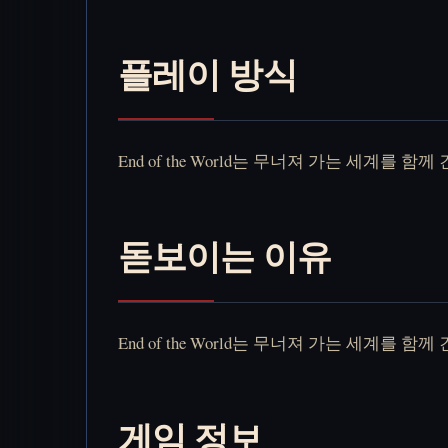
플레이 방식
End of the World는 무너져 가는 세계를
돋보이는 이유
End of the World는 무너져 가는 세계를
게임 정보