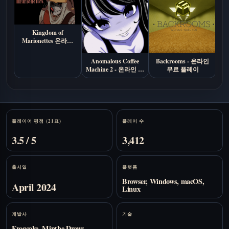
Kingdom of
Marionettes 온라인
플레이 (인디 호러 비
주얼 노벨)
Anomalous Coffee
Backrooms - 온라인
S
Machine 2 - 온라인 무
무료 플레이
료 플레이
Stats
플레이어 평점 (21표)
플레이 수
3.5 / 5
3,412
출시일
플랫폼
Browser, Windows, macOS,
April 2024
Linux
개발사
기술
Frogcake, Minthe Draws,