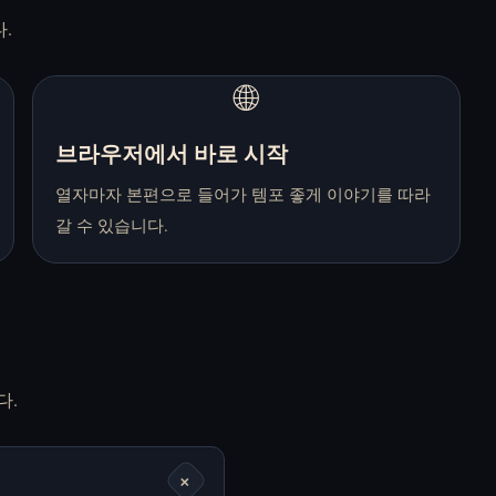
인 플레이
레이
.
🌐
브라우저에서 바로 시작
Doki Doki!
Elevator Hitch 무료
열자마자 본편으로 들어가 템포 좋게 이야기를 따라
RainClouds 무료 온
온라인 플레이
라인 플레이
갈 수 있습니다.
End Date 무료 온라인
Fear Me [Jeff the
다.
플레이
Killer’s Dating Sim]
무료 온라인 플레이
+