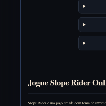
Jogue Slope Rider Onl
Slope Rider é um jogo arcade com tema de inverno 