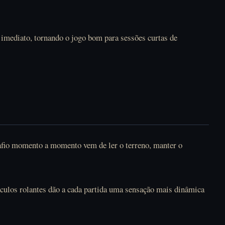
é imediato, tornando o jogo bom para sessões curtas de
esafio momento a momento vem de ler o terreno, manter o
táculos rolantes dão a cada partida uma sensação mais dinâmica