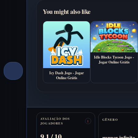
You might also like
Idle Blocks Tycoon Jogo -
Jogar Online Grátis
Icy Dash Jogo - Jogar
Online Grátis
Stats
AVALIAÇÃO DOS
GÊNERO
1
JOGADORES
9.1 / 10
runner infinito