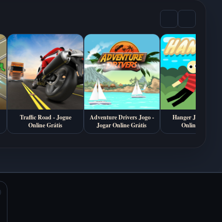
Online Grátis
Slope 2 - Jogue Online
Tap Road - Jogue
Grátis
Online Grátis
Traffic Road - Jogue
Adventure Drivers Jogo -
Hanger Jogo - Joga
Online Grátis
Jogar Online Grátis
Online Grátis
Break a Skyscraper -
Jogue Online Grátis
Wacky Flip - Jogue
Online Grátis