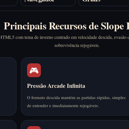
Principais Recursos de Slope 
TML5 com tema de inverno centrado em velocidade descida, evasão de
sobrevivência rejogáveis.
🎮
Pressão Arcade Infinita
O formato descida mantém as partidas rápidas, simples
de entender e imediatamente rejogáveis.