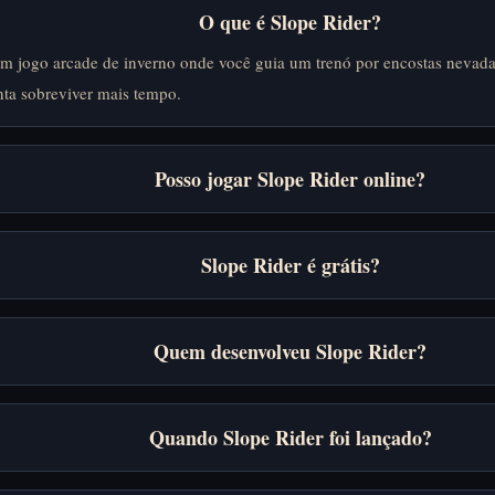
O que é Slope Rider?
um jogo arcade de inverno onde você guia um trenó por encostas nevadas
nta sobreviver mais tempo.
Posso jogar Slope Rider online?
Slope Rider é grátis?
Quem desenvolveu Slope Rider?
Quando Slope Rider foi lançado?