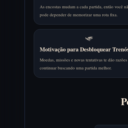
As encostas mudam a cada partida, então você n
pode depender de memorizar uma rota fixa.
🛷
Motivação para Desbloquear Trenó
Moedas, missões e novas tentativas te dão razões
continuar buscando uma partida melhor.
P