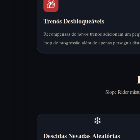
🎁
Trenós Desbloqueáveis
Recompensas de novos trenós adicionam um pe
loop de progressão além de apenas perseguir dist
Slope Rider mistu
❄️
Descidas Nevadas Aleatórias