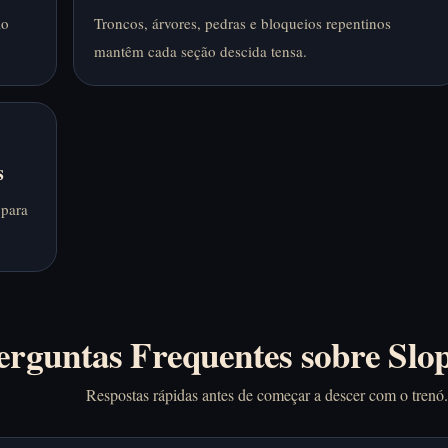
ão
Troncos, árvores, pedras e bloqueios repentinos
mantêm cada seção descida tensa.
s
 para
erguntas Frequentes sobre Slo
Respostas rápidas antes de começar a descer com o trenó.