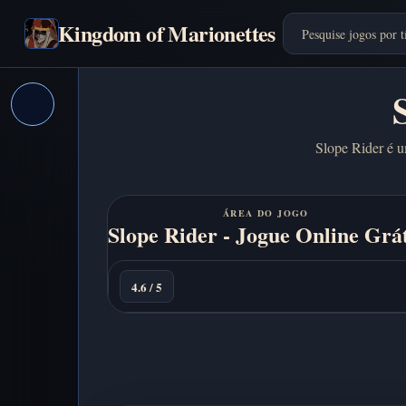
Kingdom of Marionettes
Slope Rider é u
ÁREA DO JOGO
Slope Rider - Jogue Online Grát
Jogar
agora
4.6 / 5