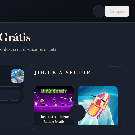
Português
Grátis
 desvia de obstáculos e tenta
JOGUE A SEGUIR
Dashmetry - Jogue
Online Grátis
Jetski Race - Jogue