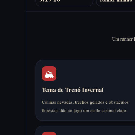
Um runner H
🏔️
Tema de Trenó Invernal
Colinas nevadas, trechos gelados e obstáculos
florestais dão ao jogo um estilo sazonal claro.