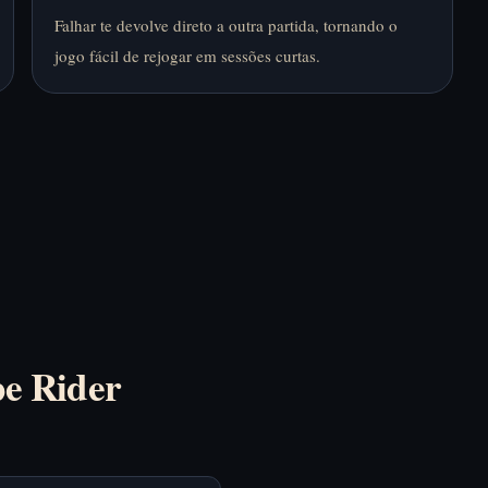
Falhar te devolve direto a outra partida, tornando o
jogo fácil de rejogar em sessões curtas.
pe Rider