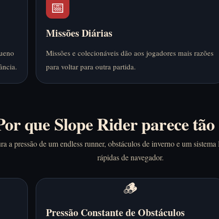
📅
Missões Diárias
queno
Missões e colecionáveis dão aos jogadores mais razões
ância.
para voltar para outra partida.
Por que Slope Rider parece tão
ra a pressão de um endless runner, obstáculos de inverno e um sistema 
rápidas de navegador.
🪵
Pressão Constante de Obstáculos