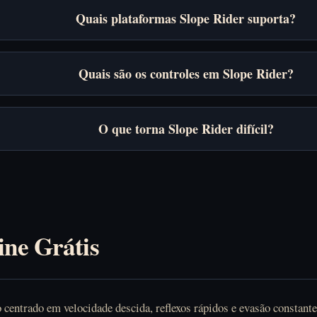
Quais plataformas Slope Rider suporta?
Quais são os controles em Slope Rider?
O que torna Slope Rider difícil?
ine Grátis
centrado em velocidade descida, reflexos rápidos e evasão constante