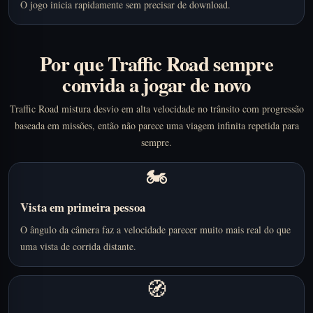
O jogo inicia rapidamente sem precisar de download.
Por que Traffic Road sempre
convida a jogar de novo
Traffic Road mistura desvio em alta velocidade no trânsito com progressão
baseada em missões, então não parece uma viagem infinita repetida para
sempre.
🏍️
Vista em primeira pessoa
O ângulo da câmera faz a velocidade parecer muito mais real do que
uma vista de corrida distante.
🧭