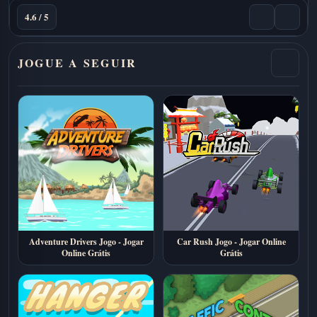
4.6 / 5
JOGUE A SEGUIR
Adventure Drivers Jogo - Jogar
Car Rush Jogo - Jogar Online
Online Grátis
Grátis