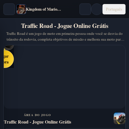
Kingdom of Marionettes
Português
Traffic Road - Jogue Online Grátis
Traffic Road é um jogo de moto em primeira pessoa onde você se desvia do
trânsito da rodovia, completa objetivos de missão e melhora sua moto para
desafios mais difíceis.
Jogar
agora
ÁREA DO JOGO
Traffic Road - Jogue Online Grátis