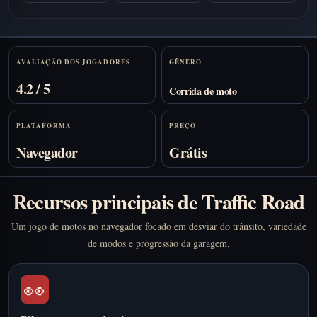
Stats
AVALIAÇÃO DOS JOGADORES
GÊNERO
4.2 / 5
Corrida de moto
PLATAFORMA
PREÇO
Navegador
Grátis
Recursos principais de Traffic Road
Um jogo de motos no navegador focado em desviar do trânsito, variedade
de modos e progressão da garagem.
👀