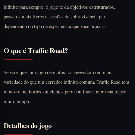
infinito para sempre, o jogo te dá objetivos estruturados,
passeios mais livres e sessões de sobrevivência pura
dependendo do tipo de experiência que você procura.
O que é Traffic Road?
Se você quer um jogo de motos no navegador com mais
variedade do que um corredor infinito comum, Traffic Road tem
modos e melhorias suficientes para continuar interessante por
muito tempo.
Detalhes do jogo