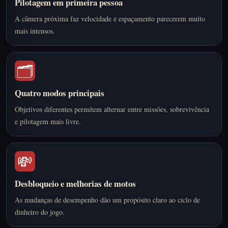
Pilotagem em primeira pessoa
A câmera próxima faz velocidade e espaçamento parecerem muito
mais intensos.
🗂️
Quatro modos principais
Objetivos diferentes permitem alternar entre missões, sobrevivência
e pilotagem mais livre.
💸
Desbloqueio e melhorias de motos
As mudanças de desempenho dão um propósito claro ao ciclo de
dinheiro do jogo.