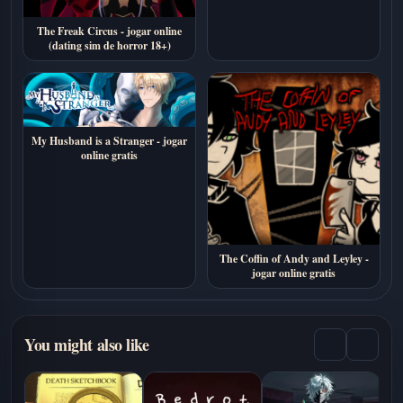
The Freak Circus - jogar online
(dating sim de horror 18+)
My Husband is a Stranger - jogar
online gratis
The Coffin of Andy and Leyley -
jogar online gratis
You might also like