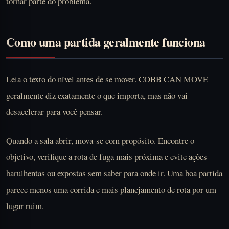
tornar parte do problema.
Como uma partida geralmente funciona
Leia o texto do nível antes de se mover. COBB CAN MOVE
geralmente diz exatamente o que importa, mas não vai
desacelerar para você pensar.
Quando a sala abrir, mova-se com propósito. Encontre o
objetivo, verifique a rota de fuga mais próxima e evite ações
barulhentas ou expostas sem saber para onde ir. Uma boa partida
parece menos uma corrida e mais planejamento de rota por um
lugar ruim.