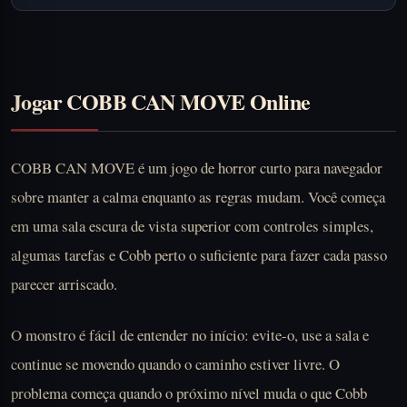
Jogar COBB CAN MOVE Online
COBB CAN MOVE é um jogo de horror curto para navegador
sobre manter a calma enquanto as regras mudam. Você começa
em uma sala escura de vista superior com controles simples,
algumas tarefas e Cobb perto o suficiente para fazer cada passo
parecer arriscado.
O monstro é fácil de entender no início: evite-o, use a sala e
continue se movendo quando o caminho estiver livre. O
problema começa quando o próximo nível muda o que Cobb