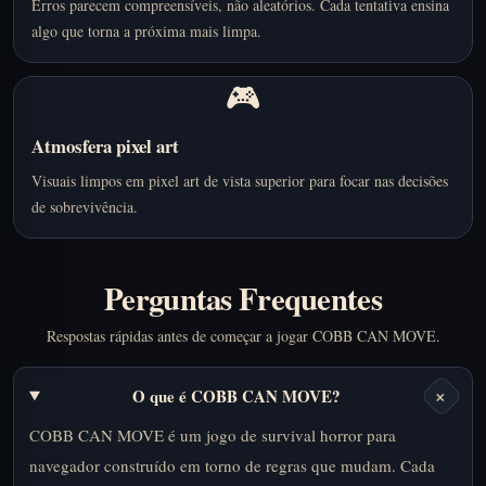
Erros parecem compreensíveis, não aleatórios. Cada tentativa ensina
algo que torna a próxima mais limpa.
🎮
Atmosfera pixel art
Visuais limpos em pixel art de vista superior para focar nas decisões
de sobrevivência.
Perguntas Frequentes
Respostas rápidas antes de começar a jogar COBB CAN MOVE.
+
O que é COBB CAN MOVE?
COBB CAN MOVE é um jogo de survival horror para
navegador construído em torno de regras que mudam. Cada