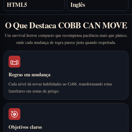
HTML5
Inglês
O Que Destaca COBB CAN MOVE
Um survival horror compacto que recompensa paciência mais que pânico,
onde cada mudança de regra parece justa quando respeitada.
📜
Regras em mudança
Cada nível dá novas habilidades ao Cobb, transformando rotas
familiares em zonas de perigo.
🎯
Objetivos claros