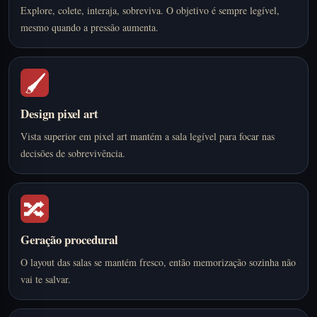
Explore, colete, interaja, sobreviva. O objetivo é sempre legível,
mesmo quando a pressão aumenta.
🖌️
Design pixel art
Vista superior em pixel art mantém a sala legível para focar nas
decisões de sobrevivência.
🔀
Geração procedural
O layout das salas se mantém fresco, então memorização sozinha não
vai te salvar.