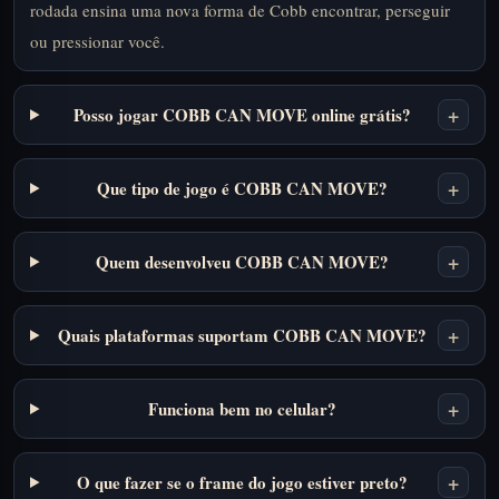
rodada ensina uma nova forma de Cobb encontrar, perseguir
ou pressionar você.
+
Posso jogar COBB CAN MOVE online grátis?
+
Que tipo de jogo é COBB CAN MOVE?
+
Quem desenvolveu COBB CAN MOVE?
+
Quais plataformas suportam COBB CAN MOVE?
+
Funciona bem no celular?
+
O que fazer se o frame do jogo estiver preto?