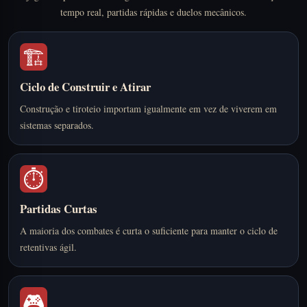
tempo real, partidas rápidas e duelos mecânicos.
🏗️
Ciclo de Construir e Atirar
Construção e tiroteio importam igualmente em vez de viverem em
sistemas separados.
⏱️
Partidas Curtas
A maioria dos combates é curta o suficiente para manter o ciclo de
retentivas ágil.
🎮