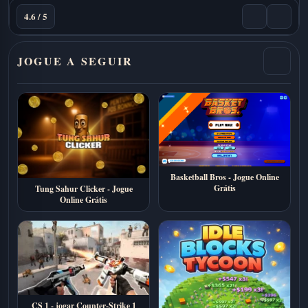
4.6 / 5
JOGUE A SEGUIR
Basketball Bros - Jogue Online
Grátis
Tung Sahur Clicker - Jogue
Online Grátis
CS 1 - jogar Counter-Strike 1