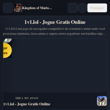
Kingdom of Marionettes
Português
1v1.lol - Jogue Gratis Online
1v1.lol é um jogo de navegador competitivo de construir e atirar onde você
posiciona estruturas, troca armas e supera outros jogadores em batalhas rápidas
de arena.
Jogar
agora
ÁREA DO JOGO
1v1.lol - Jogue Gratis Online