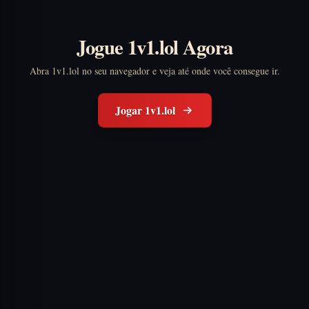
Jogue 1v1.lol Agora
Abra 1v1.lol no seu navegador e veja até onde você consegue ir.
Jogar 1v1.lol