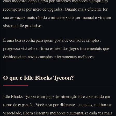
chão modesto, depois cava por minérios melhores e amplia as
recompensas por meio de upgrades. Quanto mais eficiente for
sua evolução, mais rápido a mina deixa de ser manual e vira um
sistema idle produtivo.
É uma boa escolha para quem gosta de controles simples,
progresso visível e o ritmo estável dos jogos incrementais que
desbloqueiam novas camadas e ferramentas melhores.
O que é Idle Blocks Tycoon?
Idle Blocks Tycoon é um jogo de mineração idle construído em
torno de expansão. Você cava por diferentes camadas, melhora a
velocidade, libera sistemas melhores e automatiza cada vez mais