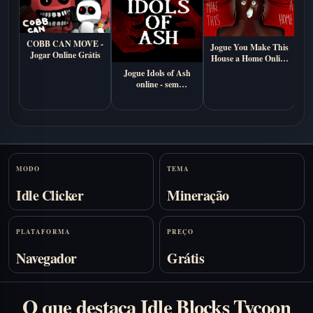
COBB CAN MOVE -
Jogue You Make This
T
Jogar Online Grátis
House a Home Online
j
Grátis (Visual Novel
s
Jogue Idols of Ash
de Horror Psicológico)
online - sem
download
Stats
MODO
TEMA
Idle Clicker
Mineração
PLATAFORMA
PREÇO
Navegador
Grátis
O que destaca Idle Blocks Tycoon