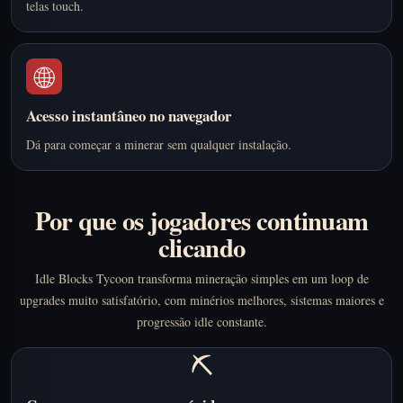
telas touch.
🌐
Acesso instantâneo no navegador
Dá para começar a minerar sem qualquer instalação.
Por que os jogadores continuam
clicando
Idle Blocks Tycoon transforma mineração simples em um loop de
upgrades muito satisfatório, com minérios melhores, sistemas maiores e
progressão idle constante.
⛏️