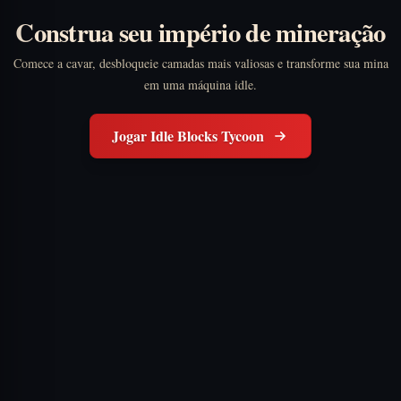
Construa seu império de mineração
Comece a cavar, desbloqueie camadas mais valiosas e transforme sua mina
em uma máquina idle.
Jogar Idle Blocks Tycoon