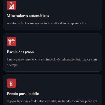
🤖
Mineradores automáticos
A automação faz sua operação ir muito além de apenas clicar.
🏗️
Escala de tycoon
Um pequeno terreno vira um império de mineração bem maior com
o tempo.
📱
Pronto para mobile
O jogo funciona em desktop e celular, incluindo zoom por pinça em