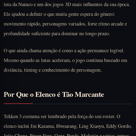
luta da Namco e um dos jogos 3D mais influentes da sua época.
Ele ajudou a definir o que muita gente espera do gênero:
movimento rápido, personagens variados, forte ritmo arcade e
profundidade suficiente para dominar no longo prazo.
O que ainda chama atenção é como a ação permanece legível.
Mesmo quando as lutas aceleram, o jogo continua baseado em
distância, timing e conhecimento de personagem.
Por Que o Elenco é Tão Marcante
Tekken 3 costuma ser lembrado pela força do seu roster. O
elenco inclui Jin Kazama, Hwoarang, Ling Xiaoyu, Eddy Gordo,
Julia Chang, Bryan Fury, Ogre, Panda, Mokujin e vários outros