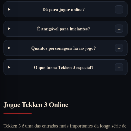
+
Dá para jogar online?
+
É amigável para iniciantes?
+
Quantos personagens há no jogo?
+
O que torna Tekken 3 especial?
Jogue Tekken 3 Online
Tekken 3 é uma das entradas mais importantes da longa série de