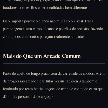
lutadores com estilos e personalidades bem diferentes.
Isso importa porque o elenco não muda só o visual. Cada
personagem altera ritmo, alcance e padrões de pressão, fazendo
com que os confrontos pareçam realmente distintos.
Mais do Que um Arcade Comum
Parte do apelo de longo prazo vem da variedade de modos. Além
da progressão arcade e das lutas versus, Tekken 3 também é
lembrado por team battle, opções de treino e conteúdo extra que
dão mais personalidade ao jogo.