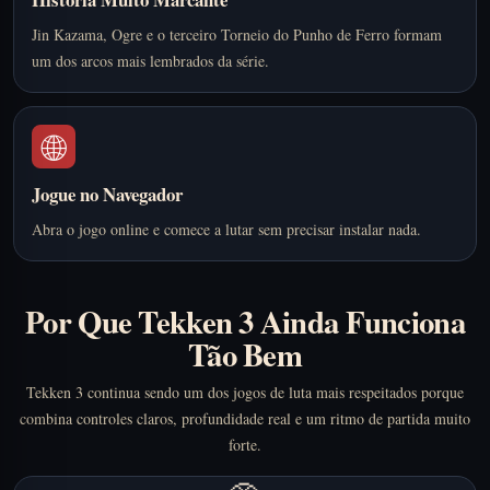
Jin Kazama, Ogre e o terceiro Torneio do Punho de Ferro formam
um dos arcos mais lembrados da série.
🌐
Jogue no Navegador
Abra o jogo online e comece a lutar sem precisar instalar nada.
Por Que Tekken 3 Ainda Funciona
Tão Bem
Tekken 3 continua sendo um dos jogos de luta mais respeitados porque
combina controles claros, profundidade real e um ritmo de partida muito
forte.