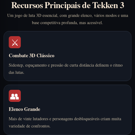
Recursos Principais de Tekken 3
Um jogo de luta 3D essencial, com grande elenco, vários modos e uma
base competitiva profunda, mas acessível.
⚔️
Combate 3D Clássico
Sidestep, espaçamento e pressão de curta distância definem o ritmo
das lutas.
👥
Elenco Grande
Mais de vinte lutadores e personagens desbloqueáveis criam muita
variedade de confrontos.