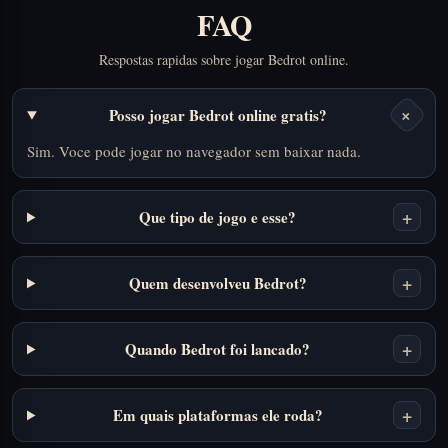
FAQ
Respostas rapidas sobre jogar Bedrot online.
+
Posso jogar Bedrot online gratis?
Sim. Voce pode jogar no navegador sem baixar nada.
+
Que tipo de jogo e esse?
+
Quem desenvolveu Bedrot?
+
Quando Bedrot foi lancado?
+
Em quais plataformas ele roda?