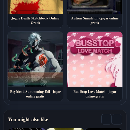
Jogue Death Sketchbook Online
Autism Simulator - jogar online
Gratis
gratis
Boyfriend Summoning Fail - jogar
Bus Stop Love Match - jogar
online gratis
online gratis
You might also like