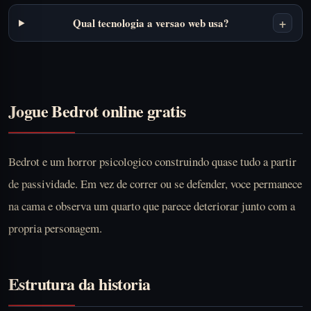
+
Qual tecnologia a versao web usa?
Jogue Bedrot online gratis
Bedrot e um horror psicologico construindo quase tudo a partir
de passividade. Em vez de correr ou se defender, voce permanece
na cama e observa um quarto que parece deteriorar junto com a
propria personagem.
Estrutura da historia