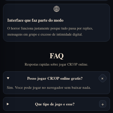
🌐
Interface que faz parte do medo
O horror funciona justamente porque tudo passa por replies,
mensagens em grupo e excesso de intimidade digital.
FAQ
Respostas rapidas sobre jogar CR33P online.
+
Posso jogar CR33P online gratis?
Sim. Voce pode jogar no navegador sem baixar nada.
+
Que tipo de jogo e esse?