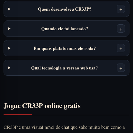
+
Quem desenvolveu CR33P?
+
Quando ele foi lancado?
+
Em quais plataformas ele roda?
+
Qual tecnologia a versao web usa?
Jogue CR33P online gratis
CR33P e uma visual novel de chat que sabe muito bem como a