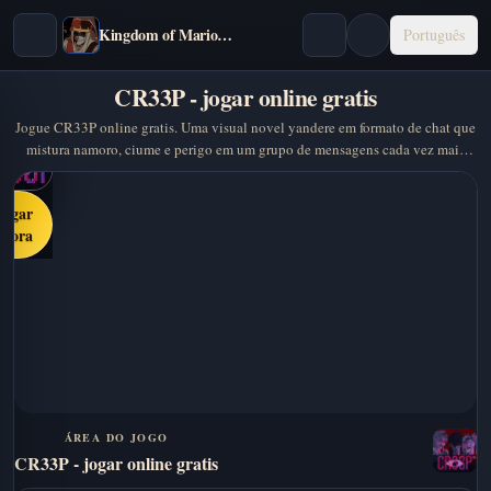
Kingdom of Marionettes
Português
CR33P - jogar online gratis
Jogue CR33P online gratis. Uma visual novel yandere em formato de chat que
mistura namoro, ciume e perigo em um grupo de mensagens cada vez mais
invasivo.
Jogar
agora
ÁREA DO JOGO
CR33P - jogar online gratis