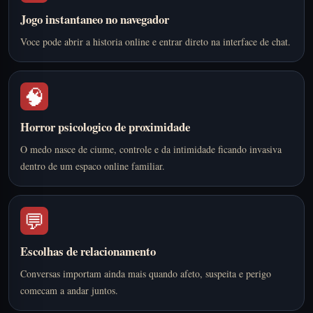
Jogo instantaneo no navegador
Voce pode abrir a historia online e entrar direto na interface de chat.
🧠
Horror psicologico de proximidade
O medo nasce de ciume, controle e da intimidade ficando invasiva
dentro de um espaco online familiar.
💬
Escolhas de relacionamento
Conversas importam ainda mais quando afeto, suspeita e perigo
comecam a andar juntos.