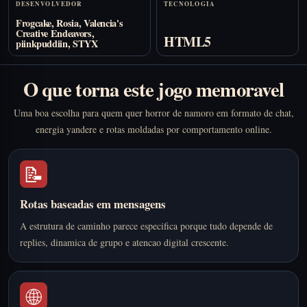
DESENVOLVEDOR
TECNOLOGIA
Frogcake, Rosia, Valencia's
Creative Endeavors,
HTML5
piinkpuddiin, STYX
O que torna este jogo memoravel
Uma boa escolha para quem quer horror de namoro em formato de chat,
energia yandere e rotas moldadas por comportamento online.
📝
Rotas baseadas em mensagens
A estrutura de caminho parece especifica porque tudo depende de
replies, dinamica de grupo e atencao digital crescente.
🌐