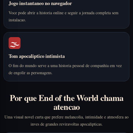
Jogo instantaneo no navegador
Voce pode abrir a historia online e seguir a jornada completa sem
instalacao.
🌫️
Tom apocaliptico intimista
O fim do mundo serve a uma historia pessoal de companhia em vez
de engolir as personagens.
Por que End of the World chama
atencao
Uma visual novel curta que prefere melancolia, intimidade e atmosfera ao
inves de grandes reviravoltas apocalipticas.