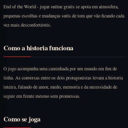
End of the World - jogar online gratis se apoia em atmosfera,
pequenas escolhas e mudanças sutis de tom que vão ficando cada
vez mais desconfortáveis.
Como a historia funciona
O jogo acompanha uma caminhada por um mundo em fim de
linha. As conversas entre os dois protagonistas levam a historia
inteira, falando de amor, medo, memoria e da necessidade de
seguir em frente mesmo sem promessas.
Como se joga