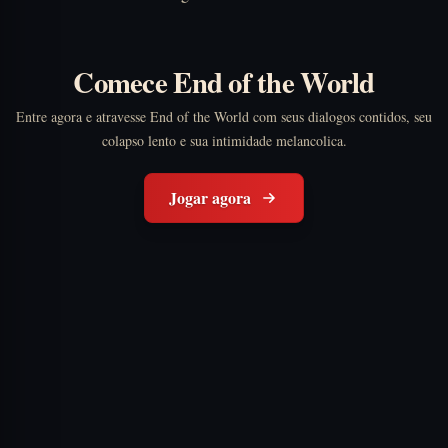
Comece End of the World
Entre agora e atravesse End of the World com seus dialogos contidos, seu
colapso lento e sua intimidade melancolica.
Jogar agora