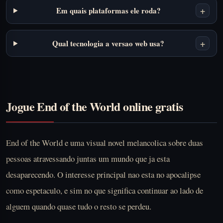
+
Em quais plataformas ele roda?
+
Qual tecnologia a versao web usa?
Jogue End of the World online gratis
End of the World e uma visual novel melancolica sobre duas
pessoas atravessando juntas um mundo que ja esta
desaparecendo. O interesse principal nao esta no apocalipse
como espetaculo, e sim no que significa continuar ao lado de
alguem quando quase tudo o resto se perdeu.