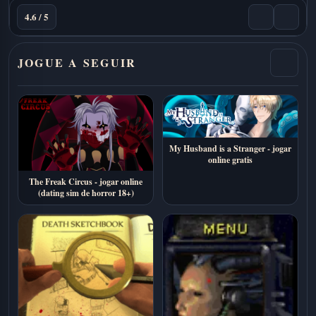
4.6 / 5
JOGUE A SEGUIR
My Husband is a Stranger - jogar
online gratis
The Freak Circus - jogar online
(dating sim de horror 18+)