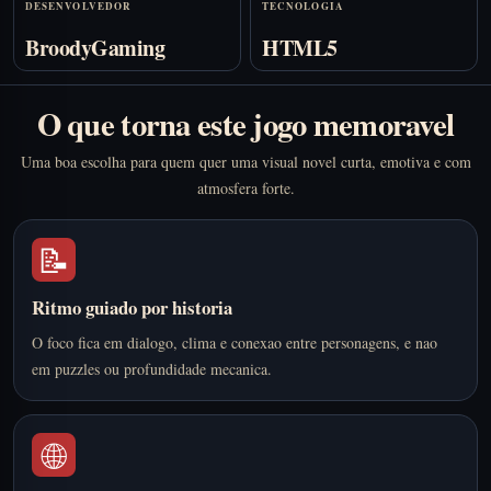
DESENVOLVEDOR
TECNOLOGIA
BroodyGaming
HTML5
O que torna este jogo memoravel
Uma boa escolha para quem quer uma visual novel curta, emotiva e com
atmosfera forte.
📝
Ritmo guiado por historia
O foco fica em dialogo, clima e conexao entre personagens, e nao
em puzzles ou profundidade mecanica.
🌐