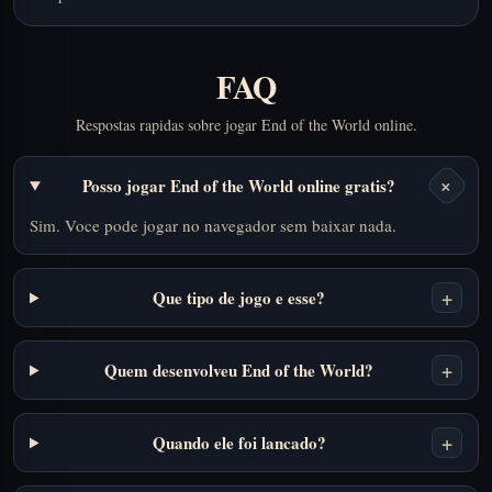
FAQ
Respostas rapidas sobre jogar End of the World online.
+
Posso jogar End of the World online gratis?
Sim. Voce pode jogar no navegador sem baixar nada.
+
Que tipo de jogo e esse?
+
Quem desenvolveu End of the World?
+
Quando ele foi lancado?