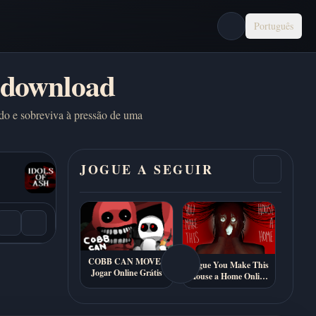
Português
m download
do e sobreviva à pressão de uma
JOGUE A SEGUIR
COBB CAN MOVE -
Jogue You Make This
Jogar Online Grátis
House a Home Online
Grátis (Visual Novel
de Horror Psicológico)