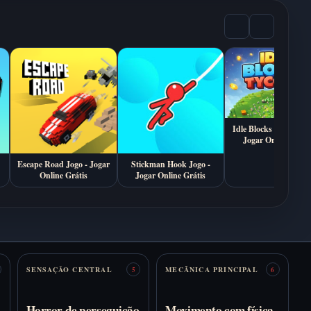
Jogar Exhibit of
Sorrows online
The Freak Circus -
jogar online (dating
sim de horror 18+)
My Husband is a
Stranger - jogar
Idle Blocks Tycoon Jo
online gratis
Jogar Online Gráti
Escape Road Jogo - Jogar
Stickman Hook Jogo -
Online Grátis
Jogar Online Grátis
The Coffin of Andy
and Leyley - jogar
online gratis
SENSAÇÃO CENTRAL
MECÂNICA PRINCIPAL
5
6
Jogar Kingdom of
Marionettes online
Horror de perseguição
Movimento com física