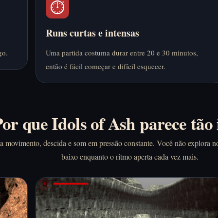
⏱️
Runs curtas e intensas
go.
Uma partida costuma durar entre 20 e 30 minutos,
então é fácil começar e difícil esquecer.
or que Idols of Ash parece tão 
a movimento, descida e som em pressão constante. Você não explora no
baixo enquanto o ritmo aperta cada vez mais.