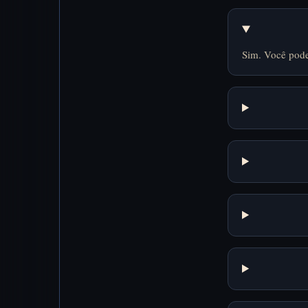
Sim. Você pode