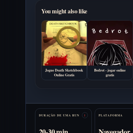
You might also like
Jogue Death Sketchbook
Bedrot - jogar online
Online Gratis
gratis
Stats
DURAÇÃO DE UMA RUN
PLATAFORMA
1
20-30 min
Navegador