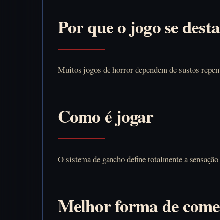
Por que o jogo se dest
Muitos jogos de horror dependem de sustos repent
Como é jogar
O sistema de gancho define totalmente a sensação d
Melhor forma de come