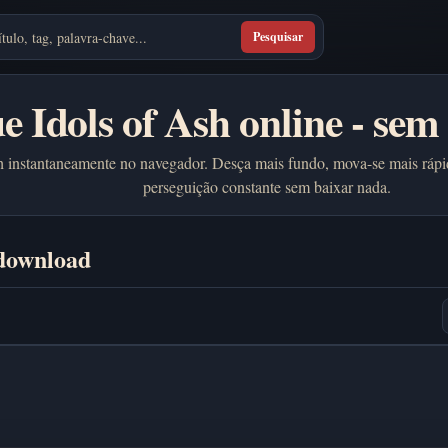
Pesquisar
e Idols of Ash online - se
h instantaneamente no navegador. Desça mais fundo, mova-se mais rápi
perseguição constante sem baixar nada.
 download