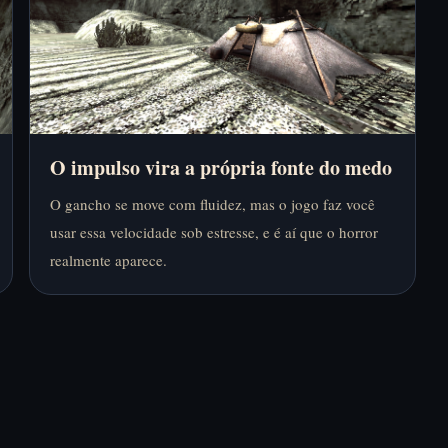
Santy Is Home - jogar
Slide in the Woods -
online grátis
jogar online grátis
O impulso vira a própria fonte do medo
O gancho se move com fluidez, mas o jogo faz você
usar essa velocidade sob estresse, e é aí que o horror
realmente aparece.
Someone's Outside -
Sorry Bob - jogar
jogar online grátis
online grátis