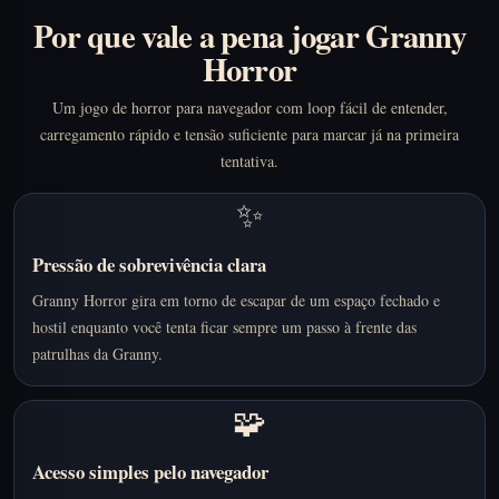
Por que vale a pena jogar Granny
Horror
Um jogo de horror para navegador com loop fácil de entender,
carregamento rápido e tensão suficiente para marcar já na primeira
tentativa.
✨
Pressão de sobrevivência clara
Granny Horror gira em torno de escapar de um espaço fechado e
hostil enquanto você tenta ficar sempre um passo à frente das
patrulhas da Granny.
🧩
Acesso simples pelo navegador