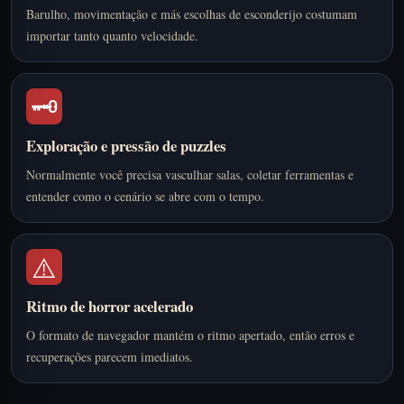
Barulho, movimentação e más escolhas de esconderijo costumam
importar tanto quanto velocidade.
🗝️
Exploração e pressão de puzzles
Normalmente você precisa vasculhar salas, coletar ferramentas e
entender como o cenário se abre com o tempo.
⚠️
Ritmo de horror acelerado
O formato de navegador mantém o ritmo apertado, então erros e
recuperações parecem imediatos.