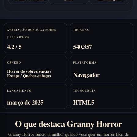
Gratis
jogar online gratis
Stats
AVALIAÇÃO DOS JOGADORES
JOGADAS
(1125 VOTOS)
4.2 / 5
540,357
GÊNERO
PLATAFORMA
Horror de sobrevivência /
Navegador
Escape / Quebra-cabeças
LANÇAMENTO
TECNOLOGIA
março de 2025
HTML5
O que destaca Granny Horror
Granny Horror funciona melhor quando você quer um horror fácil de