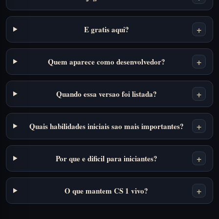
+
E gratis aqui?
+
Quem aparece como desenvolvedor?
+
Quando essa versao foi listada?
+
Quais habilidades iniciais sao mais importantes?
+
Por que e dificil para iniciantes?
+
O que mantem CS 1 vivo?