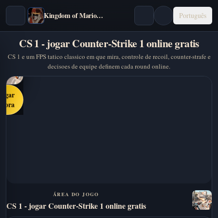
Kingdom of Marionettes
Português
CS 1 - jogar Counter-Strike 1 online gratis
CS 1 e um FPS tatico classico em que mira, controle de recoil, counter-strafe e
decisoes de equipe definem cada round online.
Jogar
agora
ÁREA DO JOGO
CS 1 - jogar Counter-Strike 1 online gratis