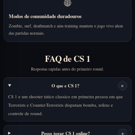
🌐
Modos de comunidade duradouros
Zombie, surf, deathmatch e aim-training mantem o jogo vivo alem
das partidas normais.
FAQ de CS 1
Respostas rapidas antes do primeiro round.
+
O que e CS 1?
CS 1 e um shooter tatico classico em primeira pessoa em que
Terrorists e Counter-Terrorists disputam bomba, refens e
controle de round.
+
Posso jogar CS 1 online?