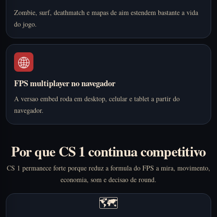
Zombie, surf, deathmatch e mapas de aim estendem bastante a vida
do jogo.
🌐
FPS multiplayer no navegador
A versao embed roda em desktop, celular e tablet a partir do
navegador.
Por que CS 1 continua competitivo
CS 1 permanece forte porque reduz a formula do FPS a mira, movimento,
economia, som e decisao de round.
🗺️