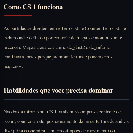
Como CS 1 funciona
As partidas se dividem entre Terrorists e Counter-Terrorists, e
cada round e definido por controle de mapa, economia, som e
precisao. Mapas classicos como de_dust2 e de_inferno
continuam fortes porque premiam leitura e punem erros
pequenos.
Habilidades que voce precisa dominar
Nao basta mirar bem. CS 1 tambem recompensa controle de
recoil, counter-strafe, posicionamento da mira, leitura de audio e
disciplina economica. Um erro simples de movimento ou