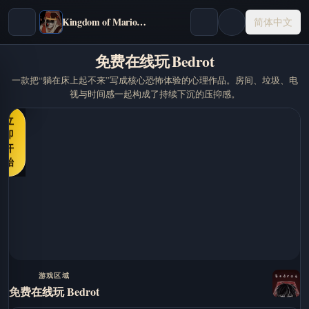
Kingdom of Marionettes
简体中文
免费在线玩 Bedrot
一款把“躺在床上起不来”写成核心恐怖体验的心理作品。房间、垃圾、电
视与时间感一起构成了持续下沉的压抑感。
立
即
开
始
游戏区域
免费在线玩 Bedrot