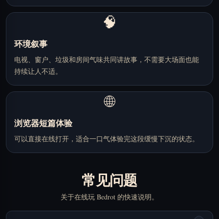
🧠
环境叙事
电视、窗户、垃圾和房间气味共同讲故事，不需要大场面也能
持续让人不适。
🌐
浏览器短篇体验
可以直接在线打开，适合一口气体验完这段缓慢下沉的状态。
常见问题
关于在线玩 Bedrot 的快速说明。