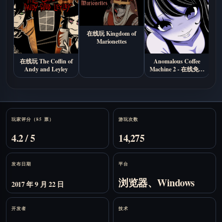
在线玩 Kingdom of
Marionettes
在线玩 The Coffin of
Anomalous Coffee
B
Andy and Leyley
Machine 2 - 在线免费
游玩
Stats
玩家评分（85 票）
游玩次数
4.2 / 5
14,275
发布日期
平台
浏览器、Windows
2017 年 9 月 22 日
开发者
技术