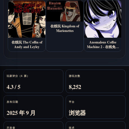
在线玩 Kingdom of
Marionettes
在线玩 The Coffin of
Anomalous Coffee
B
Andy and Leyley
Machine 2 - 在线免费
游玩
Stats
玩家评分（8 票）
游玩次数
4.3 / 5
8,252
发布日期
平台
2025 年 9 月
浏览器
开发者
技术