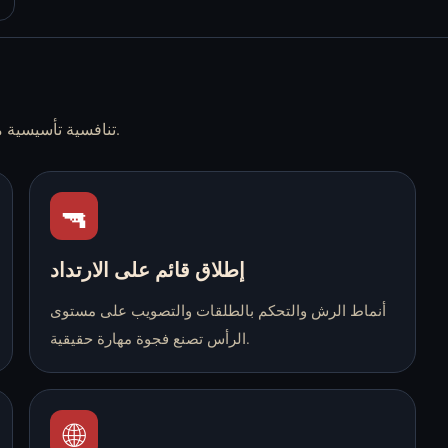
Steal Brainrots - العب
أونلاين مجانًا
لعبة FPS تنافسية تأسيسية مبنية على جولات تكتيكية وميكانيكيات نظيفة وعمق مجتمعي قوي.
🔫
إطلاق قائم على الارتداد
أنماط الرش والتحكم بالطلقات والتصويب على مستوى
الرأس تصنع فجوة مهارة حقيقية.
🌐