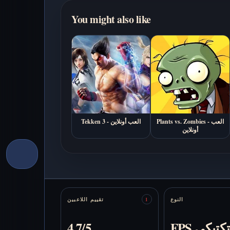
You might also like
Plants vs. Zombies - العب
Tekken 3 - العب أونلاين
أونلاين
Stats
النوع
تقييم اللاعبين
1
FPS تكتيكي
4.7/5