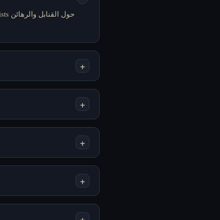
+
+
+
+
+