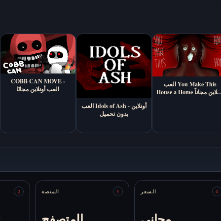
COBB CAN MOVE -
العب You Make This
العب أونلاين مجانًا
House a Home أونلاين مجاناً
(رواية بصرية من الرعب
العب Idols of Ash أونلاين -
النفسي)
بدون تحميل
السعر
المنصة
2
3
4
مجاني
المتصفح