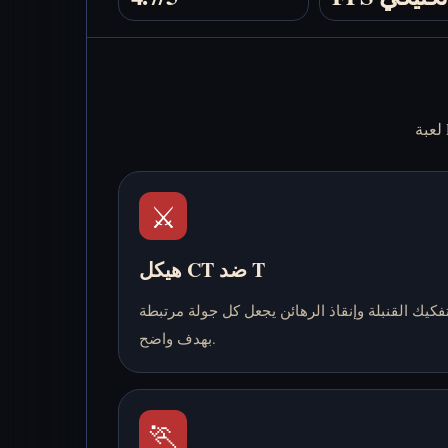
⚔️
هيكل CT ضد T
فكيك القنبلة وإنقاذ الرهائن يجعل كل جولة مرتبطة
بهدف واضح.
🏃