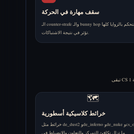
سقف مهارة في الحركة
الـ counter-strafe والـ bunny hop والتحكم بالزوايا كلها
تؤثر في نتيجة الاشتباكات.
🗺️
خرائط كلاسيكية أسطورية
خرائط مثل de_dust2 وde_inferno وde_nuke وcs_office
ما تزال تكافئ التمركز والتعاون والانضباط في