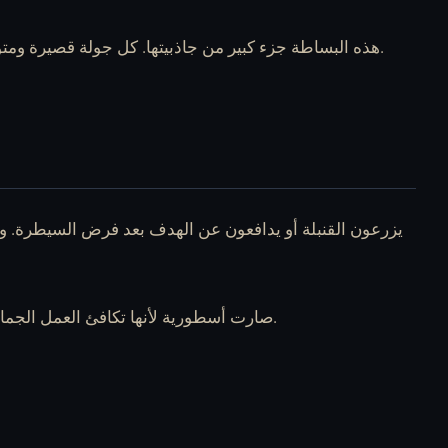
هذه البساطة جزء كبير من جاذبيتها. كل جولة قصيرة ومتوترة وقاسية. أنت إما تدافع عن موقع، أو تسيطر على مساحة، أو تزرع القنبلة، أو تحاول استعادة الموقع تحت الضغط.
خرائط مثل de_dust2 وde_inferno وde_nuke وcs_office صارت أسطورية لأنها تكافئ العمل الجماعي ومعرفة الخريطة وحسن اتخاذ القرار بدل الحيل السطحية.