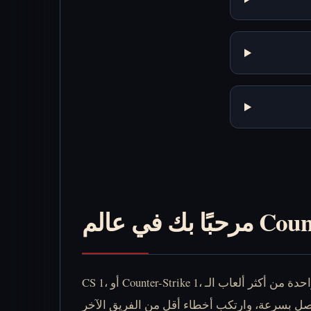
Counter-Str
CS 1، أو Counter-Strike 1، هي واحدة من أكثر ألعاب الـ FPS التكتيكية تأثيرًا على الإطلاق. وحتى بعد مرور سنوات طويلة وظهور ألعاب كثيرة بعدها، ما زال اللاعبون يعودون إليها لأن