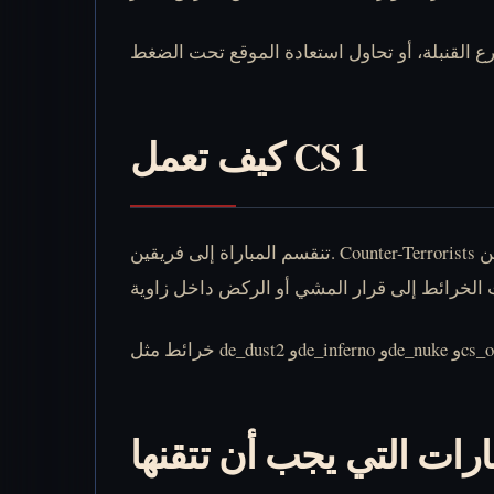
كيف تعمل CS 1
تنقسم المباراة إلى فريقين. Counter-Terrorists يفككون القنبلة أو ينقذون الرهائن. Terrorists يزرعون القنبلة أو يدافعون عن الهدف بعد فرض السيطرة. ومن هنا تصبح كل خطوة
ارات التي يجب أن تتقنها