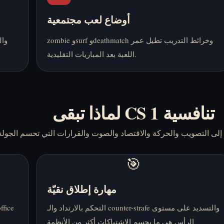
أوضاع لعب مجتمعية
zombie وsurf وdeathmatch وخرائط التدريب تطيل عمر
اللعبة بعد المباريات التقليدية.
لماذا تبقى CS 1 تنافسية
🎯
مهارة إطلاق نقيّة
التحكم بالارتداد والـ counter-strafe والتسديد على مستوى
الرأس هي ما يحسم الاشتباكات أكثر من الأنظمة