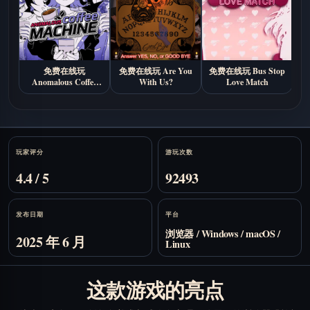
免费在线玩
免费在线玩 Are You
免费在线玩 Bus Stop
Anomalous Coffee
With Us?
Love Match
Do
Machine
Stats
玩家评分
游玩次数
4.4 / 5
92493
发布日期
平台
浏览器 / Windows / macOS /
2025 年 6 月
Linux
这款游戏的亮点