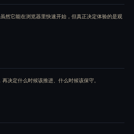
在线玩 FNAF 2
个细节。 虽然它能在浏览器里快速开始，但真正决定体验的是观
在线免费玩 Lacey's
Flash Games（心理恐
怖独立游戏）
在线玩 Ghost Dorm
在线玩 Poppy
Playtime Chapter 5
，再决定什么时候该推进、什么时候该保守。
在线玩 Horror Tale 2:
在线玩 Horror Tale 3:
Samantha
The Witch
在线玩 Horror Tale