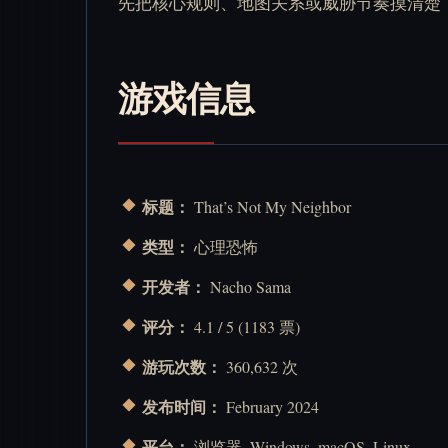
先把核心规则、地图关系或威胁节奏摸清楚
游戏信息
标题：
That’s Not My Neighbor
类型：
心理恐怖
开发者：
Nacho Sama
评分：
4.1 / 5 (1183 票)
游玩次数：
360,632 次
发布时间：
February 2024
平台：
浏览器, Windows, macOS, Linux