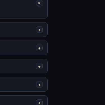
Last Seen Online - 在
Santy Is Home - 在线
+
线免费游玩
免费游玩
+
Slide in the Woods -
Someone's Outside -
+
在线免费游玩
在线免费游玩
+
+
Sorry Bob - 在线免费
The Man from the
游玩
Window - 在线免费游
玩
+