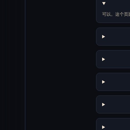
可以。这个页