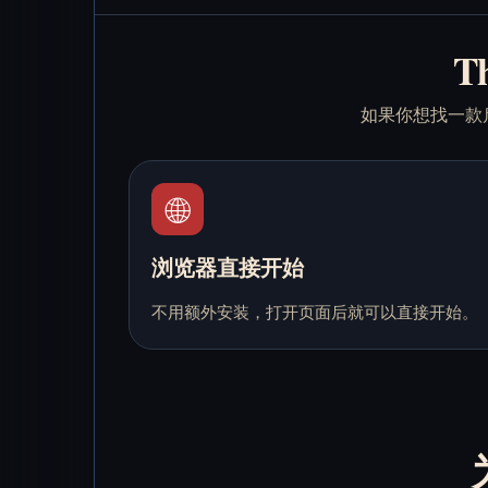
T
如果你想找一款启动
🌐
浏览器直接开始
不用额外安装，打开页面后就可以直接开始。