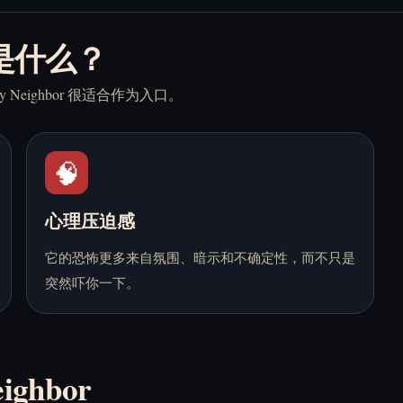
亮点是什么？
Neighbor 很适合作为入口。
Anomalous Coffee
Backrooms - 在线免
Machine 2 - 在线免费
费游玩
游玩
🧠
心理压迫感
它的恐怖更多来自氛围、暗示和不确定性，而不只是
突然吓你一下。
Buckshot Roulette -
Five Nights at
在线免费游玩
Freddy's - 在线免费游
玩
ighbor