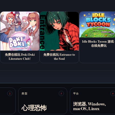
Idle Blocks Tycoon 游戏 
在线免费玩
免费在线玩 Doki Doki
免费在线玩 Entrance to
Literature Club!
the Soul
类型
平台
2
3
4
浏览器, Windows,
心理恐怖
macOS, Linux