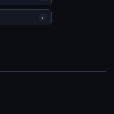
+
The Survey - 在线免
Tung Sahur Horror -
费游玩
在线免费游玩
Undead Corridor - 在
Undead Invasion - 在
线免费游玩
线免费游玩