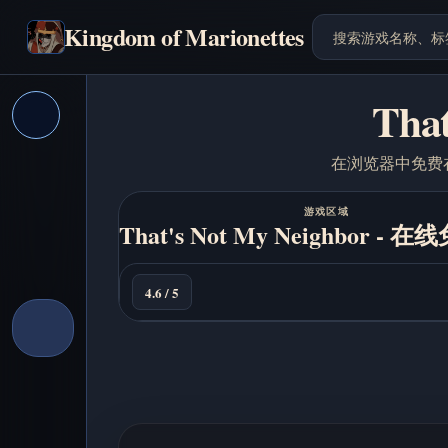
Kingdom of Marionettes
Tha
在浏览器中免费在线
游戏区域
That's Not My Neighbor -
立
即
开
4.6 / 5
始