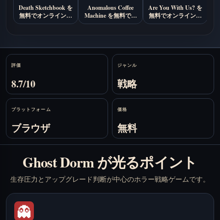
Death Sketchbook を
Anomalous Coffee
Are You With Us? を
B
無料でオンラインプ
Machine を無料でオ
無料でオンラインプ
で
レイ
ンラインプレイ
レイ
Stats
評価
ジャンル
8.7/10
戦略
プラットフォーム
価格
ブラウザ
無料
Ghost Dorm が光るポイント
生存圧力とアップグレード判断が中心のホラー戦略ゲームです。
👻