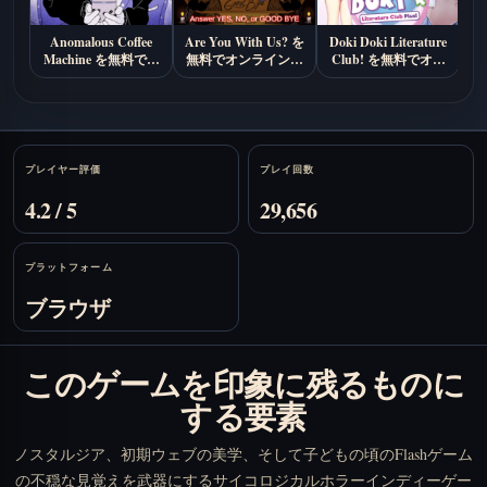
Anomalous Coffee
Are You With Us? を
Doki Doki Literature
En
Machine を無料でオ
無料でオンラインプ
Club! を無料でオン
を
ンラインプレイ
レイ
ラインプレイ
Stats
プレイヤー評価
プレイ回数
4.2 / 5
29,656
プラットフォーム
ブラウザ
このゲームを印象に残るものに
する要素
ノスタルジア、初期ウェブの美学、そして子どもの頃のFlashゲーム
の不穏な見覚えを武器にするサイコロジカルホラーインディーゲー