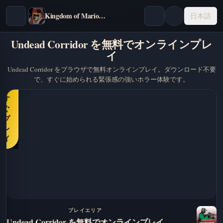
Kingdom of Marionettes
日本語
Undead Corridor を無料でオンラインプレ
イ
Undead Corridor をブラウザで無料オンラインプレイ。ダウンロード不要
で、すぐに始められる緊張感の強いホラー体験です。
今
す
ぐ
プ
レ
イ
プレイエリア
Undead Corridor を無料でオンラインプレイ