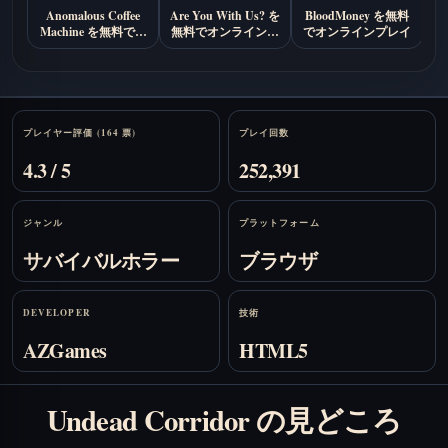
Anomalous Coffee
Are You With Us? を
BloodMoney を無料
D
Machine を無料でオ
無料でオンラインプ
でオンラインプレイ
C
ンラインプレイ
レイ
Stats
プレイヤー評価 (164 票)
プレイ回数
4.3 / 5
252,391
ジャンル
プラットフォーム
サバイバルホラー
ブラウザ
DEVELOPER
技術
AZGames
HTML5
Undead Corridor の見どころ