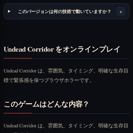
+
このバージョンは何の技術で動いていますか？
Undead Corridor をオンラインプレイ
Undead Corridor は、雰囲気、タイミング、明確な生存目
標で緊張感を保つブラウザホラーです。
このゲームはどんな内容？
Undead Corridor は、雰囲気、タイミング、明確な生存目