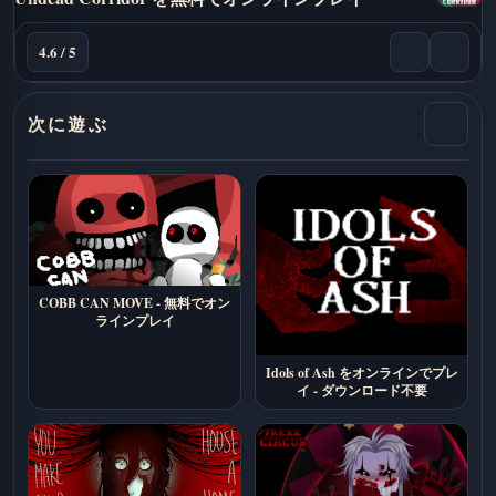
4.6 / 5
次に遊ぶ
COBB CAN MOVE - 無料でオン
ラインプレイ
Idols of Ash をオンラインでプレ
イ - ダウンロード不要