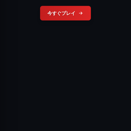
今すぐプレイ