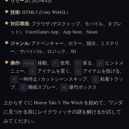
リリース:
2025年4月
技術:
HTML5 (Unity WebGL)
対応環境:
ブラウザ (デスクトップ、モバイル、タブレ
ット)、CrazyGames App、App Store、Steam
ジャンル:
アドベンチャー、ホラー、脱出、ミステリ
ー、サバイバル、ロジック、3D
操作:
移動、
使用、
座る、
ヒントメ
WASD
F
C
H
ニュー、
アイテムを置く、
アイテムを投げる、
X
G
一時停止 / カットシーンスキップ、
粘着トラッ
P
Q
プ、
睡眠スプレー、
爆竹ボックス
E
R
上からすぐに Horror Tale 3: The Witch を始めて、ワンダ
に見つかる前にレイクウィッチの謎を解けるか試して
みてください。