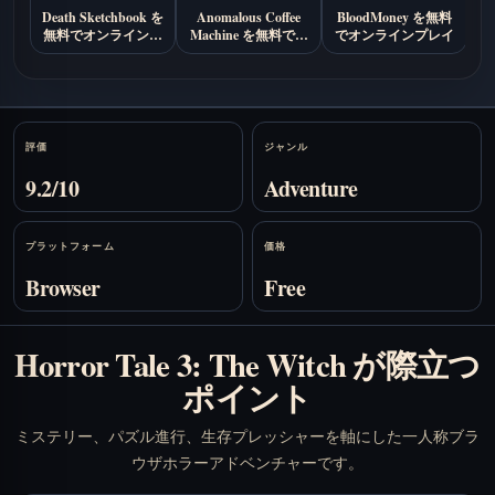
Death Sketchbook を
Anomalous Coffee
BloodMoney を無料
D
無料でオンラインプ
Machine を無料でオ
でオンラインプレイ
C
レイ
ンラインプレイ
Stats
評価
ジャンル
9.2/10
Adventure
プラットフォーム
価格
Browser
Free
Horror Tale 3: The Witch が際立つ
ポイント
ミステリー、パズル進行、生存プレッシャーを軸にした一人称ブラ
ウザホラーアドベンチャーです。