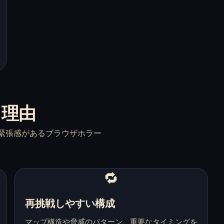
Five Nights at Shrek's
Granny Horror 2 を無
Hotel 2 を無料でオン
料でオンラインプレ
ラインプレイ
イ
る理由
緊張感があるブラウザホラー
Granny Horror を無
Horror Nun を無料で
料でオンラインプレ
オンラインプレイ
🔁
イ
再挑戦しやすい構成
マップ構造や脅威のパターン、重要なタイミングを