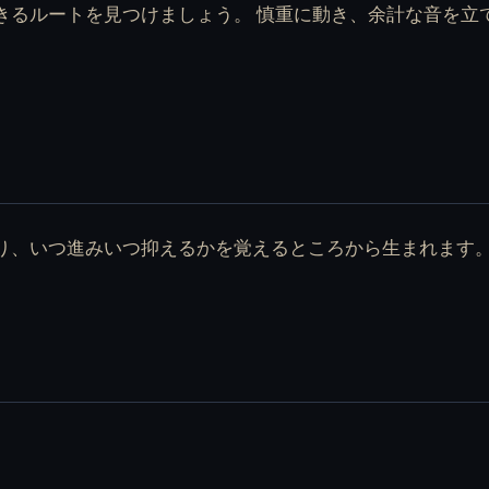
きるルートを見つけましょう。 慎重に動き、余計な音を立
り、いつ進みいつ抑えるかを覚えるところから生まれます