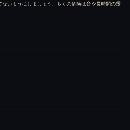
てないようにしましょう。多くの危険は音や長時間の露
Horror Tale 2:
Horror Tale 3: The
Samantha をオンラ
Witch をオンライン
インでプレイ (無料ホ
でプレイ (無料ホラー
ラーアドベンチャー)
アドベンチャー)
Horror Tale をオンラ
インでプレイ (無料ホ
ラーアドベンチャー)
。