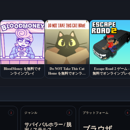
BloodMoney を無料でオ
Do NOT Take This Cat
Escape Road 2 ゲーム -
ンラインプレイ
Home を無料でオンライ
無料でオンラインプレ
ンプレイ
ジャンル
プラットフォーム
2
3
4
サバイバルホラー / 脱
ブラウザ
出 / ステルス