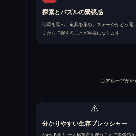
探索とパズルの緊張感
部屋を調べ、道具を集め、ステージがどう開
くかを把握することが重要になります。
コアループが分
⚠️
分かりやすい生存プレッシャー
Sorry Bob は一人称視点を使うことで緊張感