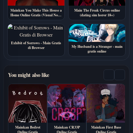
Mainkan You Make This House a
Main The Freak Circus online
Home Online Gratis (Visual Novel
(dating sim horor 18+)
Horor Psikologis)
Exhibit of Sorrows - Main Gratis
My Husband is a Stranger - main
di Browser
gratis online
You might also like
Mainkan Bedrot
Mainkan CR33P
Mainkan First Base
M
Online Gratis
Online Gratis
Online Gratis