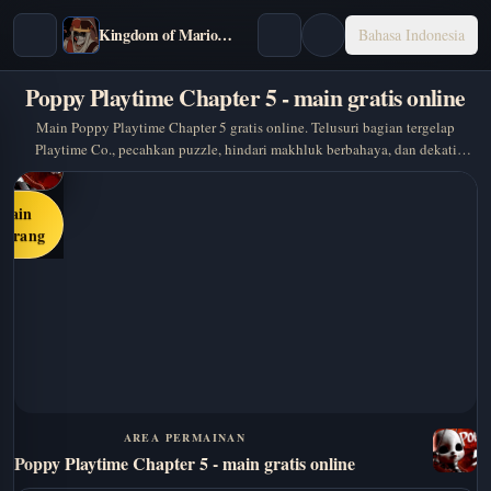
Kingdom of Marionettes
Bahasa Indonesia
Poppy Playtime Chapter 5 - main gratis online
Main Poppy Playtime Chapter 5 gratis online. Telusuri bagian tergelap
Playtime Co., pecahkan puzzle, hindari makhluk berbahaya, dan dekati
Prototype.
Main
karang
AREA PERMAINAN
Poppy Playtime Chapter 5 - main gratis online