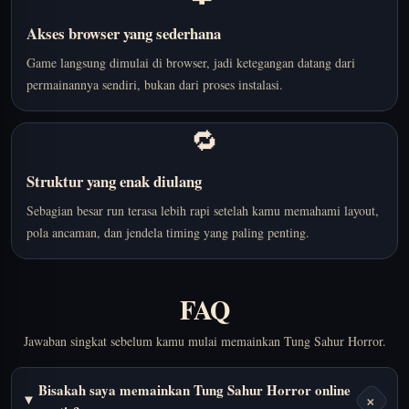
Akses browser yang sederhana
Game langsung dimulai di browser, jadi ketegangan datang dari
permainannya sendiri, bukan dari proses instalasi.
🔁
Struktur yang enak diulang
Sebagian besar run terasa lebih rapi setelah kamu memahami layout,
pola ancaman, dan jendela timing yang paling penting.
FAQ
Jawaban singkat sebelum kamu mulai memainkan Tung Sahur Horror.
Bisakah saya memainkan Tung Sahur Horror online
+