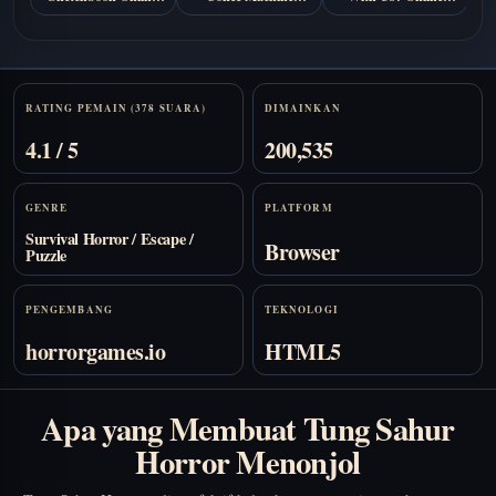
Gratis
Online Gratis
Gratis
Stats
RATING PEMAIN (378 SUARA)
DIMAINKAN
4.1 / 5
200,535
GENRE
PLATFORM
Survival Horror / Escape /
Browser
Puzzle
PENGEMBANG
TEKNOLOGI
horrorgames.io
HTML5
Apa yang Membuat Tung Sahur
Horror Menonjol