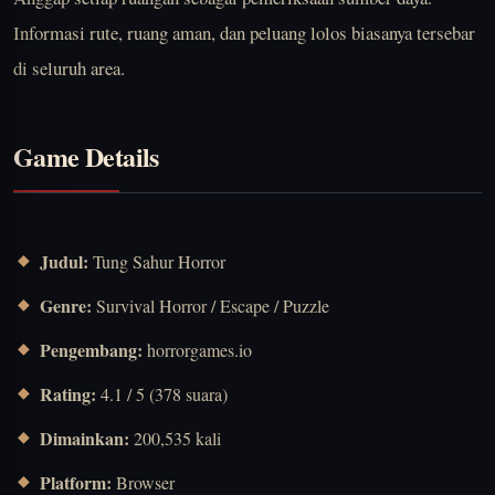
Informasi rute, ruang aman, dan peluang lolos biasanya tersebar
di seluruh area.
Game Details
Judul:
Tung Sahur Horror
Genre:
Survival Horror / Escape / Puzzle
Pengembang:
horrorgames.io
Rating:
4.1 / 5 (378 suara)
Dimainkan:
200,535 kali
Platform:
Browser