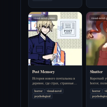
visual-novel-games
visual-novel
Post Memory
Shutter
История нового почтальона в
Короткий yu
деревне, где страх, странные
horror, по
правила и тихие угрозы
на атмосфер
horror
visual-novel
horror
v
превращают доставку писем в
lingering un
psychological
psychologica
расследование.