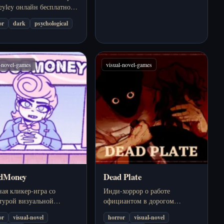
eyley онлайн бесплатно.
визуальном романе.
ите Andy и Leyley
or
dark
psychological
ть в изолированной
ире среди голода,
нных отношений и
жных явлений.
l-novel-games
visual-novel-games
odMoney
Dead Plate
ая кликер-игра со
Инди-хоррор о работе
турой визуальной
официантом в дорогом
лы, где деньги на
ресторане 1950-х, где рутина
or
visual-novel
horror
visual-novel
цию приходится добывать
быстро уступает место