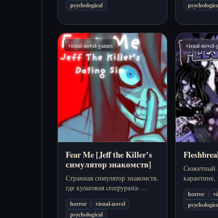
psychological
psychologica
предупреждения не брать кота
превращает
домой.
психологич
visual-novel-games
visual-novel
Fear Me [Jeff the Killer’s
Fleshbrea
симулятор знакомств]
Сюжетный su
Странная симулятор знакомств,
карантине,
где культовая creepypasta-
попытке за
horror
v
фигура Джеффа превращается
пока реальн
horror
visual-novel
psychologica
в центр тревожных
на части.
psychological
романтических выборов.