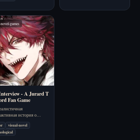
l-novel-games
Interview - A Jurard T
ord Fan Game
еалистичная
активная история о
вильном месте,
or
visual-novel
вильных вопросах и
ological
еке, которого
можно прочитать до