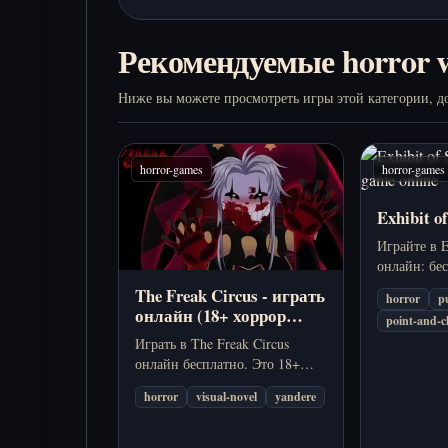
Рекомендуемые horror v
Ниже вы можете просмотреть игры этой категории, до
horror-games
horror-games
Exhibit o
Играйте в E
онлайн: бе
квест в мр
The Freak Circus - играть
horror
p
аттракцион
онлайн (18+ хоррор
point-and-c
загадками 
dating sim)
Играть в The Freak Circus
экспонатам
онлайн бесплатно. Это 18+
хоррор visual novel о Pierrot,
horror
visual-novel
yandere
Harlequin, одержимости,
соперничестве и темных
секретах цирка.