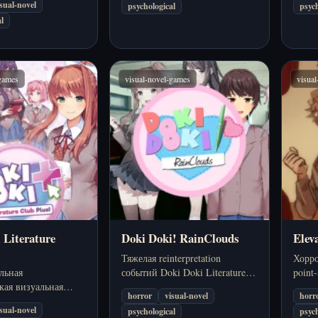
isual-novel
psychological
psych
 превращается в
не того гостя.
все б
l
ревоги и странных
спосо
-games
visual-novel-games
visua
 Literature
Doki Doki! RainClouds
Elev
Тяжелая reinterpretation
Хорро
льная
событий Doki Doki Literature
point
кая визуальная
Club, показанная через
в офи
horror
visual-novel
horr
торая шаг за шагом
внутреннее состояние Сайори.
не ту
isual-novel
psychological
psych
ственные правила и