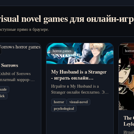
isual novel games для онлайн-иг
ступные прямо в браузере.
horror-games
horro
f Sorrows
My Husband is a Stranger
xhibit of Sorrows
- играть онлайн
сплатный хоррор-
бесплатно
ачном цирковом
Играйте в My Husband is a
uzzle
е с тревожными
Stranger онлайн бесплатно. Это
lick
и странными
психологическая визуальная
horror
visual-novel
и.
новелла о пропавшем муже,
psychological
сломанной памяти и
тревожной близости на
The 
удаленном острове.
Leyl
бес
Играй