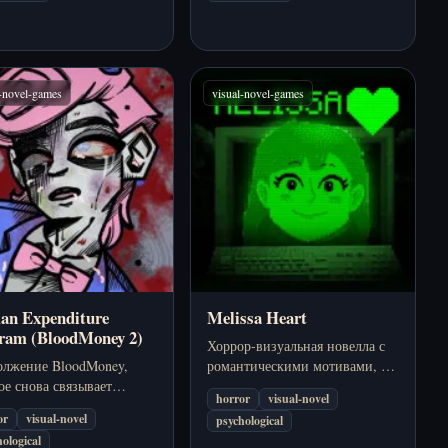
только онлайн.
l-novel-games
visual-novel-games
n Expenditure
Melissa Heart
ram (BloodMoney 2)
Хоррор-визуальная новелла с
олжение BloodMoney,
романтическими мотивами, где
ое снова связывает
поиск любви через странную
horror
visual-novel
и, телесную боль и
игру знакомств быстро
or
visual-novel
psychological
ьный разлом в еще более
становится небезопасным.
ological
ой форме.