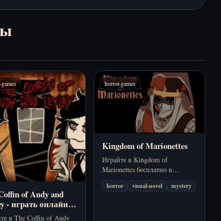
ры
r-games
horror-games
Kingdom of Marionettes
Играйте в Kingdom of
Marionettes бесплатно в
браузере. Исследуйте мрачный
horror
visual-novel
mystery
кукольный театр, встречайте
Coffin of Andy and
тревожных персонажей и
ey - играть онлайн
открывайте разные сюжетные
платно
те в The Coffin of Andy
пути в этом инди-хоррор