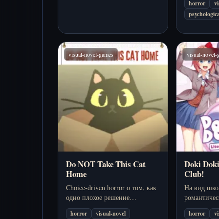
horror
v
восстановлением улик и
постепенно
psychologica
семейной трагедией, которую
источник т
вам предстоит собрать заново
повторов.
по кускам.
visual-novel-games
visual-novel
Do NOT Take This Cat
Doki Doki
Home
Club!
Choice-driven horror о том, как
На вид шко
одно плохое решение
романтичес
превращает квартиру в
новелла, ко
horror
visual-novel
horror
v
ловушку после
ломает соб