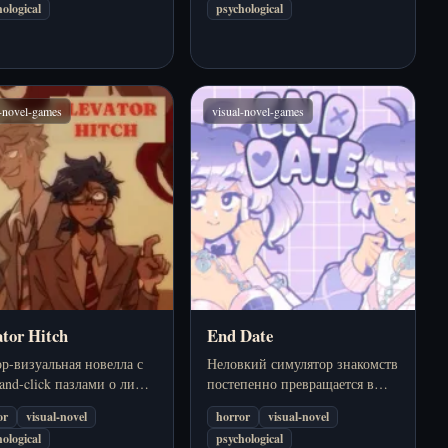
ological
psychological
олее жестокими
психологическому давлению.
бами.
l-novel-games
visual-novel-games
ator Hitch
End Date
р-визуальная новелла с
Неловкий симулятор знакомств
-and-click пазлами о лифте
постепенно превращается в
се, который открывается
напряженную хоррор-
or
visual-novel
horror
visual-novel
да, куда должен.
визуальную новеллу о
ological
psychological
девушке, которую вы знали