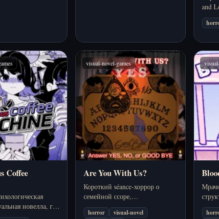
and L
Помог
horr
выжи
кварт
стра
трево
-games
visual-novel-games
visua
s Coffee
Are You With Us?
Blo
Короткий séance-хоррор о
Мрачн
сихологическая
семейной ссоре,
струк
альная новелла, где
противоречивых ответах и
новел
horror
visual-novel
horr
офемашина
доске Уиджа, которая приводит
опера