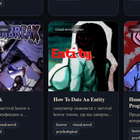
l
ся в
еский хоррор.
-games
visual-novel-games
visua
k
How To Date An Entity
Huma
Prog
rvival horror о
симулятор знакомств с survival
 инфекции и
horror тоном, где вы заперты в
Прод
щитить близких,
доме, а снаружи вас
котор
isual-novel
horror
visual-novel
ость разваливается
уговаривает довериться нечто
деньг
horr
l
psychological
слишком обаятельное.
морал
psych
мрачн