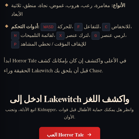
الأنواع:
مغامرة، رعب، هروب، غموض، نجاة، منطق، ثلاثية
الأبعاد
أدوات التحكم:
للانخفاض،
للتفاعل،
للحركة،
WASD
F
C
لرمي عنصر،
لترك عنصر،
لقائمة التلميحات،
H
X
G
للإيقاف المؤقت / تخطي المشاهد
P
ابدأ Horror Tale في الأعلى واكتشف إن كان بإمكانك كشف
الحقيقة وراء Lakewitch قبل أن يلحق بك Chase.
ادخل إلى Lakewitch واكشف اللغز
اتبع الأدلة، وتجنب Kidnapper، وانظر هل يمكنك حماية الأطفال قبل فوات
الأوان.
العب Horror Tale