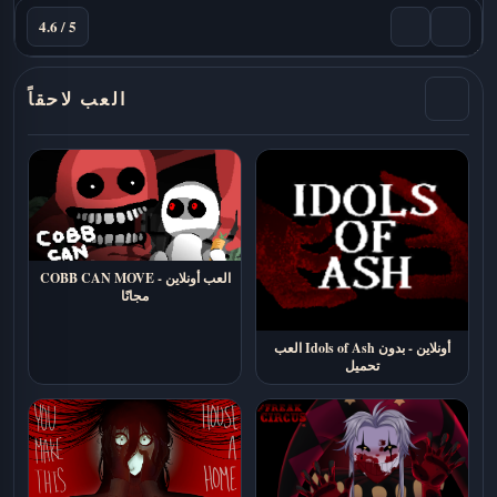
4.6 / 5
العب لاحقاً
COBB CAN MOVE - العب أونلاين
مجانًا
العب Idols of Ash أونلاين - بدون
تحميل