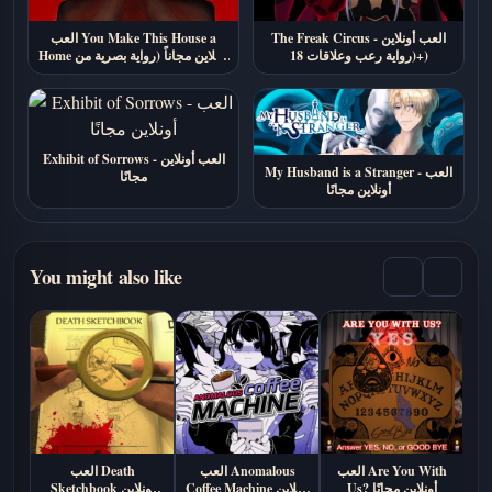
العب You Make This House a
The Freak Circus - العب أونلاين
Home أونلاين مجاناً (رواية بصرية من
(رواية رعب وعلاقات 18+)
الرعب النفسي)
Exhibit of Sorrows - العب أونلاين
My Husband is a Stranger - العب
مجانًا
أونلاين مجانًا
You might also like
Elevato
العب Are You With
العب Anomalous
العب Death
Us? أونلاين مجانًا
Coffee Machine أونلاين
Sketchbook اونلاين