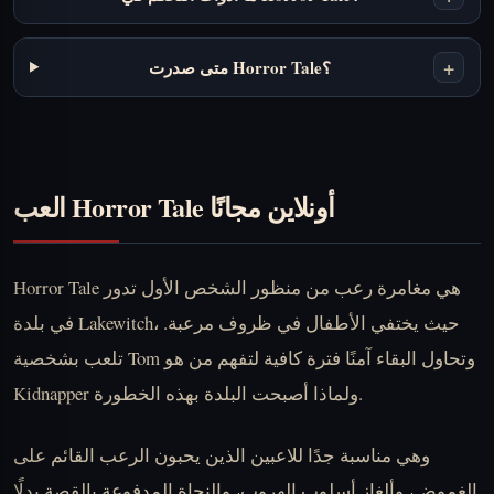
+
متى صدرت Horror Tale؟
العب Horror Tale أونلاين مجانًا
Horror Tale هي مغامرة رعب من منظور الشخص الأول تدور
في بلدة Lakewitch، حيث يختفي الأطفال في ظروف مرعبة.
تلعب بشخصية Tom وتحاول البقاء آمنًا فترة كافية لتفهم من هو
Kidnapper ولماذا أصبحت البلدة بهذه الخطورة.
وهي مناسبة جدًا للاعبين الذين يحبون الرعب القائم على
الغموض، وألغاز أسلوب الهروب، والنجاة المدفوعة بالقصة بدلًا