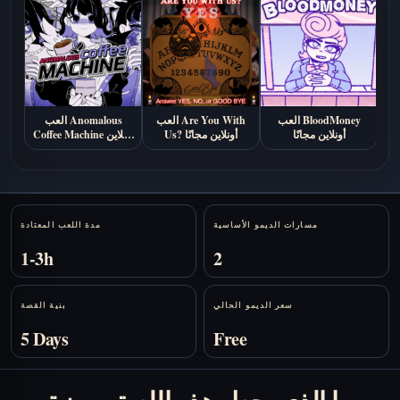
العب BloodMoney
العب Are You With
العب Anomalous
أونلاين مجانًا
Us? أونلاين مجانًا
Coffee Machine أونلاين
مجانًا
Stats
مسارات الديمو الأساسية
مدة اللعب المعتادة
1-3h
2
سعر الديمو الحالي
بنية القصة
5 Days
Free