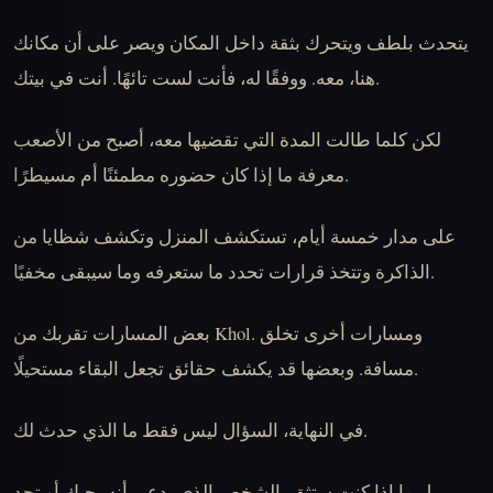
يتحدث بلطف ويتحرك بثقة داخل المكان ويصر على أن مكانك
هنا، معه. ووفقًا له، فأنت لست تائهًا. أنت في بيتك.
لكن كلما طالت المدة التي تقضيها معه، أصبح من الأصعب
معرفة ما إذا كان حضوره مطمئنًا أم مسيطرًا.
على مدار خمسة أيام، تستكشف المنزل وتكشف شظايا من
الذاكرة وتتخذ قرارات تحدد ما ستعرفه وما سيبقى مخفيًا.
بعض المسارات تقربك من Khol. ومسارات أخرى تخلق
مسافة. وبعضها قد يكشف حقائق تجعل البقاء مستحيلًا.
في النهاية، السؤال ليس فقط ما الذي حدث لك.
بل ما إذا كنت ستثق بالشخص الذي يدعي أنه يحبك أو تجد